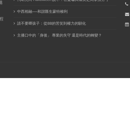
構
中西相融──和諧匯生蒙特梭利
程
請不要唧孩子：從BB的苦笑到權力的馴化
主播口中的「身後」 專業的失守 還是時代的轉變？