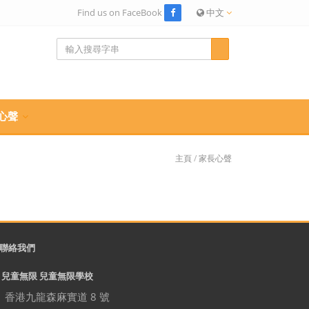
Find us on FaceBook
中文
心聲
主頁
/
家長心聲
聯絡我們
兒童無限 兒童無限學校
香港九龍森麻實道 8 號