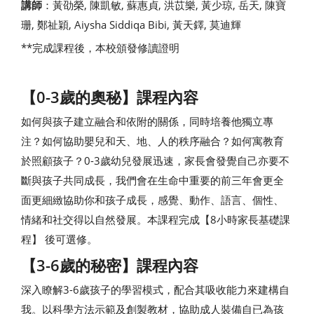
講師
：黃劭榮, 陳凱敏, 蘇惠貞, 洪苡樂, 黃少琼, 岳天, 陳寶
珊, 鄭祉穎, Aiysha Siddiqa Bibi, 黃天鐸, 莫迪輝
**完成課程後，本校頒發修讀證明
【0-3歲的奧秘】課程內容
如何與孩子建立融合和依附的關係，同時培養他獨立專
注？如何協助嬰兒和天、地、人的秩序融合？如何寓教育
於照顧孩子？0-3歲幼兒發展迅速，家長會發覺自己亦要不
斷與孩子共同成長，我們會在生命中重要的前三年會更全
面更細緻協助你和孩子成長，感覺、動作、語言、個性、
情緒和社交得以自然發展。本課程完成【8小時家長基礎課
程】 後可選修。
【3-6歲的秘密】課程內容
深入瞭解3-6歲孩子的學習模式，配合其吸收能力來建構自
我。以科學方法示範及創製教材，協助成人裝備自已為孩