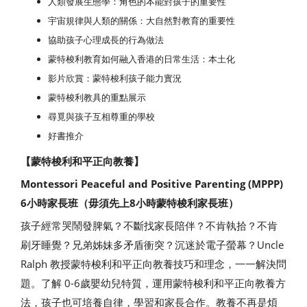
人類發展生態學：角色的本能對孩子的重要性
宇宙規律與人類的關係：大自然對教育的重要性
協助孩子心理成長的行為做法
蒙特梭利教育如何融入香港的日常生活：本土化
影片欣賞：蒙特梭利孩子能力實況
蒙特梭利教具的重點展示
尋覓與孩子互相尊重的學校
好書推介
【蒙特梭利和平正向教養】
Montessori Peaceful and Positive Parenting (MPPP)
6小時家長班（毋須先上8小時蒙特梭利家長班）
孩子經常哭鬧發脾氣？不斷找家長陪伴？不肯執拾？不肯
刷牙睡覺？兄弟姊妹多矛盾衝突？沉迷於電子螢幕？Uncle
Ralph 教授蒙特梭利和平正向教養技巧和理念，一一解決問
題。了解 0-6歲嬰幼兒特質，運用蒙特梭利和平正向教養方
法，孩子也可培養自律，學習和家長合作。教養不再是煩