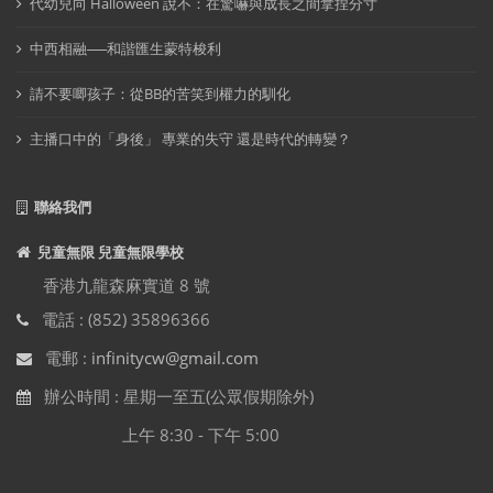
代幼兒向 Halloween 說不：在驚嚇與成長之間拿捏分寸
中西相融──和諧匯生蒙特梭利
請不要唧孩子：從BB的苦笑到權力的馴化
主播口中的「身後」 專業的失守 還是時代的轉變？
聯絡我們
兒童無限 兒童無限學校
香港九龍森麻實道 8 號
電話 : (852) 35896366
電郵 :
infinitycw@gmail.com
辦公時間 : 星期一至五(公眾假期除外)
上午 8:30 - 下午 5:00