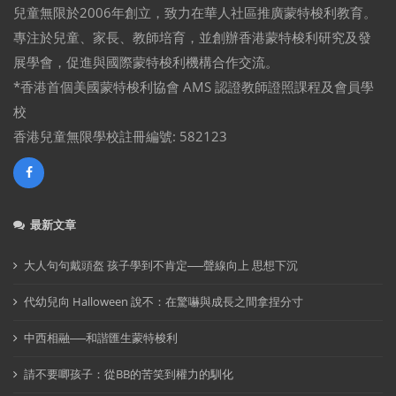
兒童無限於2006年創立，致力在華人社區推廣蒙特梭利教育。
專注於兒童、家長、教師培育，並創辦香港蒙特梭利研究及發
展學會，促進與國際蒙特梭利機構合作交流。
*香港首個美國蒙特梭利協會 AMS 認證教師證照課程及會員學
校
香港兒童無限學校註冊編號: 582123
最新文章
大人句句戴頭盔 孩子學到不肯定──聲線向上 思想下沉
代幼兒向 Halloween 說不：在驚嚇與成長之間拿捏分寸
中西相融──和諧匯生蒙特梭利
請不要唧孩子：從BB的苦笑到權力的馴化