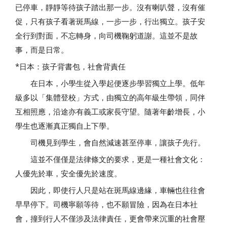
已停車，靜靜等待孩子踏出那一步。沒有喇叭聲，沒有催
促，只有孩子看著斑馬線，一步一步，行出獨立。孩子安
全行到對面，不忘轉身，向司機鞠躬道謝。這並不是故
事，而是日常。
*日本：孩子背書包，社會背責任
在日本，小學生從入學起便逐步學習獨立上學。低年
級多以「集體登校」方式，由獨立的高年級生帶領，同伴
互相照應，沿途亦有義工或家長守望。隨著年齡增長，小
學生也逐漸真正獨自上下學。
司機見到學生，會自然減速甚至停車，讓孩子先行。
這並不僅僅是法律條文的要求，更是一種社會文化：
人優先於車，安全優先於速度。
因此，即使行人只是站在斑馬線邊緣，車輛也往往會
早早停下。司機寧願等待，也不願冒險，因為在日本社
會，撞到行人不僅涉及法律責任，更會帶來沉重的社會壓