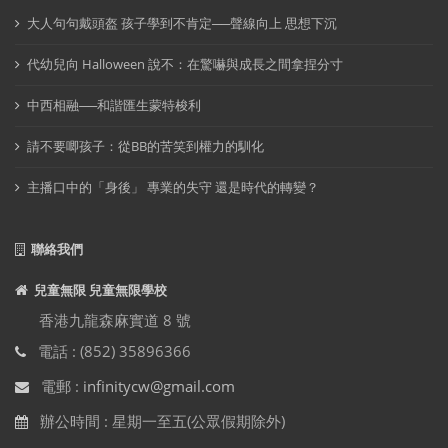
大人句句戴頭盔 孩子學到不肯定──聲線向上 思想下沉
代幼兒向 Halloween 說不：在驚嚇與成長之間拿捏分寸
中西相融──和諧匯生蒙特梭利
請不要唧孩子：從BB的苦笑到權力的馴化
主播口中的「身後」 專業的失守 還是時代的轉變？
聯絡我們
兒童無限 兒童無限學校
香港九龍森麻實道 8 號
電話 : (852) 35896366
電郵 :
infinitycw@gmail.com
辦公時間 : 星期一至五(公眾假期除外)