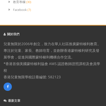
教育專欄
(30)
Facebook
(7)
關於我們
兒童無限於2006年創立，致力在華人社區推廣蒙特梭利教育。
專注於兒童、家長、教師培育，並創辦香港蒙特梭利研究及發
展學會，促進與國際蒙特梭利機構合作交流。
*香港首個美國蒙特梭利協會 AMS 認證教師證照課程及會員學
校
香港兒童無限學校註冊編號: 582123
最新文章