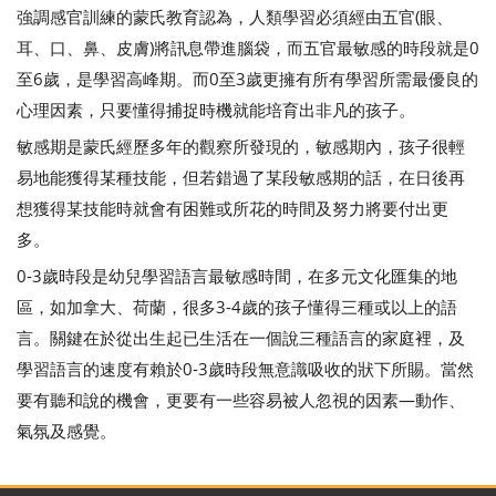
強調感官訓練的蒙氏教育認為，人類學習必須經由五官(眼、
耳、口、鼻、皮膚)將訊息帶進腦袋，而五官最敏感的時段就是0
至6歲，是學習高峰期。而0至3歲更擁有所有學習所需最優良的
心理因素，只要懂得捕捉時機就能培育出非凡的孩子。
敏感期是蒙氏經歷多年的觀察所發現的，敏感期內，孩子很輕
易地能獲得某種技能，但若錯過了某段敏感期的話，在日後再
想獲得某技能時就會有困難或所花的時間及努力將要付出更
多。
0-3歲時段是幼兒學習語言最敏感時間，在多元文化匯集的地
區，如加拿大、荷蘭，很多3-4歲的孩子懂得三種或以上的語
言。關鍵在於從出生起已生活在一個說三種語言的家庭裡，及
學習語言的速度有賴於0-3歲時段無意識吸收的狀下所賜。當然
要有聽和說的機會，更要有一些容易被人忽視的因素—動作、
氣氛及感覺。