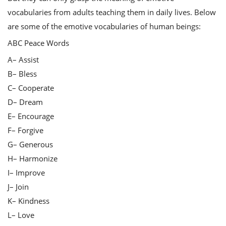
vocabularies from adults teaching them in daily lives. Below
are some of the emotive vocabularies of human beings:
ABC Peace Words
A– Assist
B– Bless
C– Cooperate
D– Dream
E– Encourage
F– Forgive
G– Generous
H– Harmonize
I– Improve
J– Join
K– Kindness
L– Love