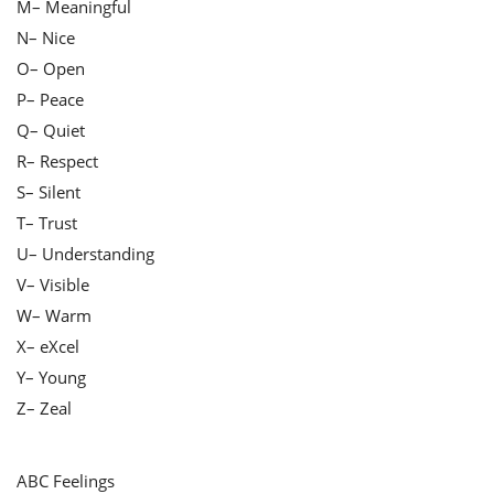
M– Meaningful
N– Nice
O– Open
P– Peace
Q– Quiet
R– Respect
S– Silent
T– Trust
U– Understanding
V– Visible
W– Warm
X– eXcel
Y– Young
Z– Zeal
ABC Feelings