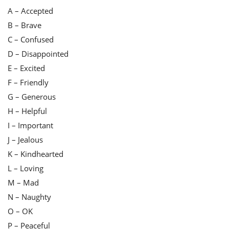
A – Accepted
B – Brave
C – Confused
D – Disappointed
E – Excited
F – Friendly
G – Generous
H – Helpful
I – Important
J – Jealous
K – Kindhearted
L – Loving
M – Mad
N – Naughty
O – OK
P – Peaceful