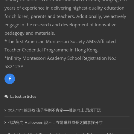
years of experience in delivering highest-quality education
for children, parents and teachers. Additionally, we actively
engage in the research and development of innovative
pedagogy and materials.
*The first American Montessori Society AMS-Affiliated
Teacher Credential Programme in Hong Kong.
*Infinity Montessori Academy School Registration No.:
582123A
Latest articles
大人句句戴頭盔 孩子學到不肯定──聲線向上 思想下沉
代幼兒向 Halloween 說不：在驚嚇與成長之間拿捏分寸