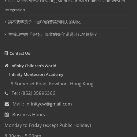
East Meets West: Elevating Montessori with Chinese and Western
Integration
請不要唧孩子：從BB的苦笑到權力的馴化
主播口中的「身後」 專業的失守 還是時代的轉變？
Contact Us
Infinity Children's World
Infinity Montessori Academy
8 Somerset Road, Kowloon, Hong Kong.
Tel : (852) 35896366
Mail :
infinitycw@gmail.com
Business Hours :
Monday to Friday (except Public Holiday)
8:30am - 5:00pm