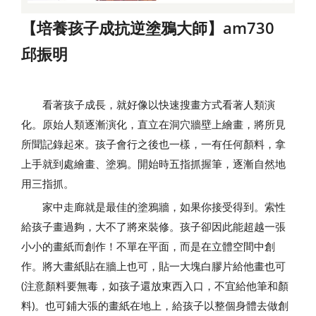
【培養孩子成抗逆塗鴉大師】am730
邱振明
看著孩子成長，就好像以快速搜畫方式看著人類演
化。原始人類逐漸演化，直立在洞穴牆壁上繪畫，將所見
所聞記錄起來。孩子會行之後也一樣，一有任何顏料，拿
上手就到處繪畫、塗鴉。開始時五指抓握筆，逐漸自然地
用三指抓。
家中走廊就是最佳的塗鴉牆，如果你接受得到。索性
給孩子畫過夠，大不了將來裝修。孩子卻因此能超越一張
小小的畫紙而創作！不單在平面，而是在立體空間中創
作。將大畫紙貼在牆上也可，貼一大塊白膠片給他畫也可
(注意顏料要無毒，如孩子還放東西入口，不宜給他筆和顏
料)。也可鋪大張的畫紙在地上，給孩子以整個身體去做創