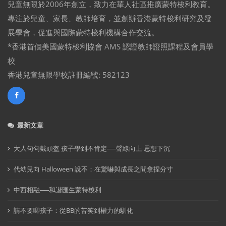
兒童無限於2006年創立，致力在華人社區推廣蒙特梭利教育。
專注於兒童、家長、教師培育，並創辦香港蒙特梭利研究及發
展學會，促進與國際蒙特梭利機構合作交流。
*香港首個美國蒙特梭利協會 AMS 認證教師證照課程及會員學
校
香港兒童無限學校註冊編號: 582123
最新文章
大人句句戴頭盔 孩子學到不肯定──聲線向上 思想下沉
代幼兒向 Halloween 說不：在驚嚇與成長之間拿捏分寸
中西相融──和諧匯生蒙特梭利
請不要唧孩子：從BB的苦笑到權力的馴化