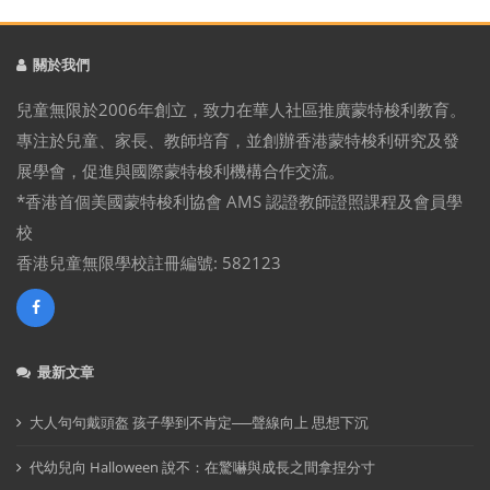
關於我們
兒童無限於2006年創立，致力在華人社區推廣蒙特梭利教育。
專注於兒童、家長、教師培育，並創辦香港蒙特梭利研究及發
展學會，促進與國際蒙特梭利機構合作交流。
*香港首個美國蒙特梭利協會 AMS 認證教師證照課程及會員學
校
香港兒童無限學校註冊編號: 582123
最新文章
大人句句戴頭盔 孩子學到不肯定──聲線向上 思想下沉
代幼兒向 Halloween 說不：在驚嚇與成長之間拿捏分寸