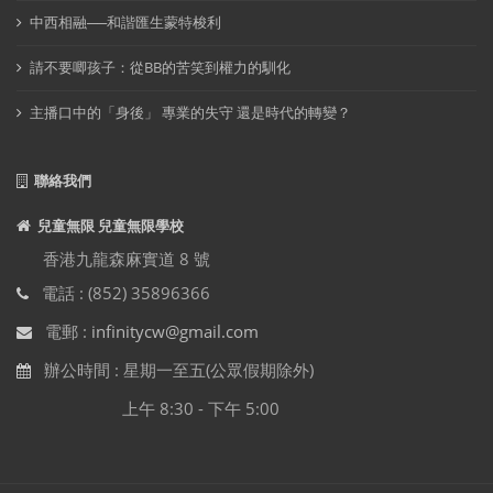
中西相融──和諧匯生蒙特梭利
請不要唧孩子：從BB的苦笑到權力的馴化
主播口中的「身後」 專業的失守 還是時代的轉變？
聯絡我們
兒童無限 兒童無限學校
香港九龍森麻實道 8 號
電話 : (852) 35896366
電郵 :
infinitycw@gmail.com
辦公時間 : 星期一至五(公眾假期除外)
上午 8:30 - 下午 5:00