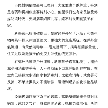
市民對病症擔憂可以理解，大家並應予以尊重，特別
是老弱和長期病患要特別小心。但開學日也有家長接受傳
媒訪問時說，要與病毒細菌共存，總不能長期關孩子在
家。
科學家已很明確指出，暴露於戶外的「污垢」和微生
物將為年輕人刺激更強大，更強大的免疫系統。在戶外空
氣流通，有天然消毒劑──陽光普照下，病毒細菌數量低，
但又足以刺激孩子的免疫力並使他們更強壯。
在郊外活動或戶外運動，教導孩子適當地洗手，開始
減少用消毒搓手液，人不多就除下口罩呼吸新鮮空氣。在
室內已接觸太多漂白水和消毒劑，太徹底消毒，就會弄巧
反拙，不單止扺抗力不能增強，還遭到過多的化學物品破
壞。
染病後如以扶正為主的醫藥，幫助身體能排走或對抗
病邪，或與之共存，身體康復過來，抵抗力會增強。所謂