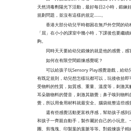
天然消毒劑陽光下活動，最好每日2小時，鍛鍊
規劃問題，並沒有這樣的規定……。
香港大部分幼兒平時都困在無戶外空間的幼稚
「屈」在小小的課室中幾小時，下課後也要繼續
夠。
同時天天要給幼兒鍛煉的就是他的感覺，感官
如何在有限空間鍛煉感覺呢？
可以給孩子玩Sensory Play感覺遊戲，
有既定規則，幼兒想怎樣玩都可以，玩後收拾即
受物料的性質，如質感、重量、溫度等，刺激其
耳朵聽物料的聲音，刺激其聽覺；鼻子嗅到物料
覺，所以用食用材料就最安全。腦袋統整這些感
還有些感覺活動更富秩序感，幫助孩子感到滿
和孩子一齊親自動手，製作屬於自己的小玩意。
團、剪塊塊、印製葉的葉脈等等。對鍛煉孩子精