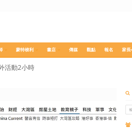
師
蒙特梭利
書店
傳媒
觀點
報名
家長
外活動2小時