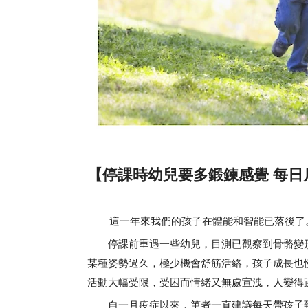
【停課時幼兒要多鍛鍊感覺 每日
這一年來我們的孩子在體能和智能已落後了
停課前重遇一些幼兒，目測已觀察到骨骼變形
某種姿勢過久，極少機會舒筋活絡，孩子成長也
活動大幅受限，受困而情緒又無處宣洩，人變得
自一月疫症以來，筆者一直建議每天帶孩子到