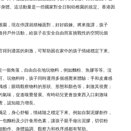
好身體。這活動量是一些國家對全日制幼稚園的規定。香港因
園，現在停課就積極面對，好好鍛鍊。將來復課，孩子
維持戶外活動，給孩子在安全自由而富挑戰性的空間玩個
得到適當的刺激，可幫助困在家中的孩子情緒穩定下來。
給幼兒一個角落，自由自在地玩物料，例如麵粉、魚膠等等。沒
可。玩物料時，孩子同時運用多個感覺來體驗：手和皮膚感
觸感；眼睛觀察物料的形狀、形態和顏色等，刺激其視覺；
的氣味，促進嗅覺發展。有時幼兒更會放東西入口刺激味
覺，認知能力增長。
足，身心舒暢，情緒隨之穩定下來。例如自製泥膠創作，
一包麵粉及少許食用色素，讓孩子親手做出泥膠，切切粉
細動作、身體協調、觀察力和秩序感都有幫助。