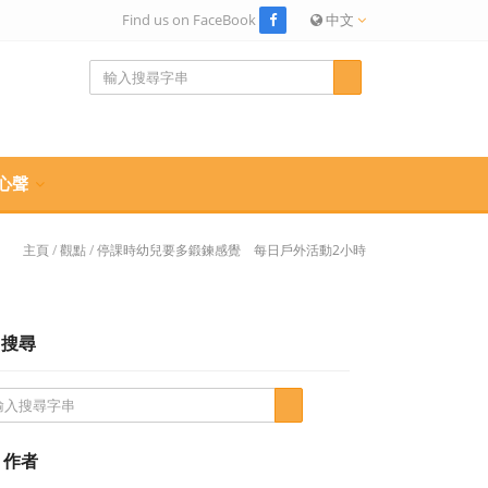
Find us on FaceBook
中文
心聲
主頁
/
觀點
/
停課時幼兒要多鍛鍊感覺 每日戶外活動2小時
搜尋
作者