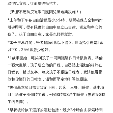
緒得以宣洩，從而增強抵抗力。
（政府不應防疫過嚴而關閉兒童遊樂設施！）
*上午和下午各自由活動最少2小時，期間確保安全和稍作
引導即可，從有限度的自由中建立出自律、獨立和專心的
孩子。孩子自由自在，家長也輕輕鬆鬆。
*電子屏幕時間，筆者建議6歲以下是0，世衛指引則是2歲
以下0，2至6歲愈少愈好。
*1歲半開始，可試與孩子一同商議製作日常慣例表。準備
一張大畫紙，孩子建立他的日程，自己貼上活動的相片在
日程表，輔以文字。每次孩子不跟隨日程表，就請他看看
他和你製訂的日程表，溫和而堅定地引導他跟隨。
*幾個基本項目需大致定下來：起床、三餐、睡覺，基本項
目可給孩子兩個時間選，例如8時或8時半睡覺（無遲於8時
半的選擇）。
*早餐後給孩子選擇的活動包括：最少2小時自由探索時間