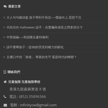
最新文章
大人句句戴頭盔 孩子學到不肯定──聲線向上 思想下沉
代幼兒向 Halloween 說不：在驚嚇與成長之間拿捏分寸
中西相融──和諧匯生蒙特梭利
請不要唧孩子：從BB的苦笑到權力的馴化
主播口中的「身後」 專業的失守 還是時代的轉變？
聯絡我們
兒童無限 兒童無限學校
香港九龍森麻實道 8 號
電話 : (852) 35896366
電郵 :
infinitycw@gmail.com