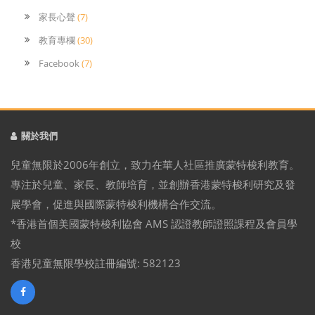
家長心聲
(7)
教育專欄
(30)
Facebook
(7)
關於我們
兒童無限於2006年創立，致力在華人社區推廣蒙特梭利教育。
專注於兒童、家長、教師培育，並創辦香港蒙特梭利研究及發
展學會，促進與國際蒙特梭利機構合作交流。
*香港首個美國蒙特梭利協會 AMS 認證教師證照課程及會員學
校
香港兒童無限學校註冊編號: 582123