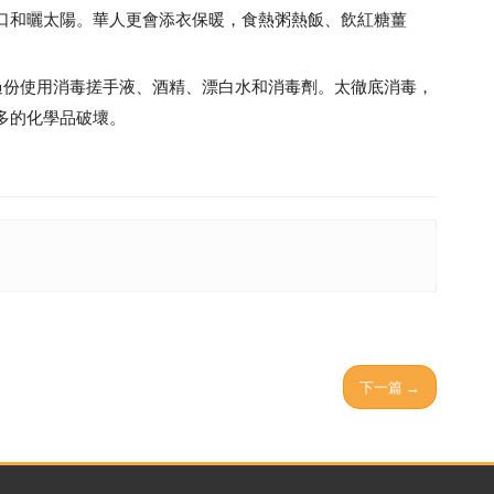
口和曬太陽。華人更會添衣保暖，食熱粥熱飯、飲紅糖薑
。
過份使用消毒搓手液、酒精、漂白水和消毒劑。太徹底消毒，
多的化學品破壞。
下一篇 →