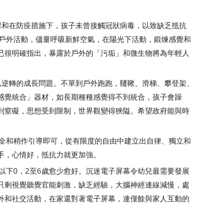
課和在防疫措施下，孩子未曾接觸冠狀病毒，以致缺乏抵抗
時戶外活動，儘量呼吸新鮮空氣，在陽光下活動，鍛煉感覺和
已很明確指出，暴露於戶外的「污垢」和微生物將為年輕人
以逆轉的成長問題。不單到戶外跑跑，韆鞦、滑梯、攀登架、
感覺統合」器材，如長期種種感覺得不到統合，孩子會躁
到窒礙，思想受到限制，世界觀變得狹隘。希望政府能與時
安全和稍作引導即可，從有限度的自由中建立出自律、獨立和
手，心情好，抵抗力就更加強。
以下0，2至6歲愈少愈好。沉迷電子屏幕令幼兒最需要發展
只剩視覺聽覺官能刺激，缺乏經驗，大腦神經連線減慢，處
外和社交活動，在家還對著電子屏幕，連僅餘與家人互動的