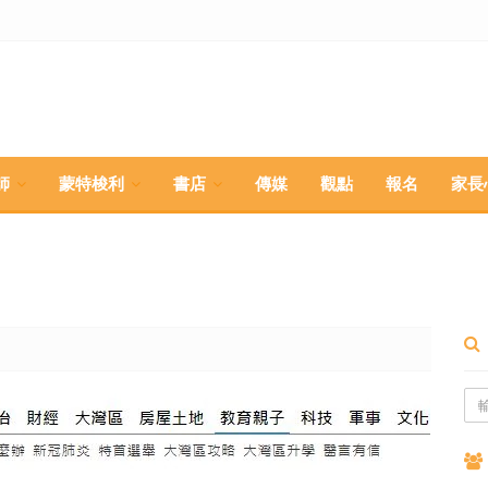
師
蒙特梭利
書店
傳媒
觀點
報名
家長