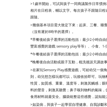
>1歲半開始，可試與孩子一同商議製作日常慣
相片在日程表，輔以文字。每次孩子不跟隨日程
跟隨。
>幾個基本項目需大致定下來：起床、三餐、睡
（沒有遲於8時半的選擇）。
*早餐後給孩子選擇的活動包括：最少2小時自
豐富感覺的遊戲 sensory play等等）、小
*午餐後給孩子選擇的活動包括：最少2小時自
*晚餐後自由活動或親子互動，梳洗後談天講故
>在家玩Sensory Play感覺遊戲，可給幼
則，幼兒想怎樣玩都可以，玩後收拾即可。玩物
性質，如質感、重量、溫度等，刺激其觸感；眼
料的聲音，刺激其聽覺；鼻子嗅到物料的氣味，
食用材料就最安全。腦袋統整這些感覺，認知能
>如染病，與孩子一起學習自理健康、自我診斷