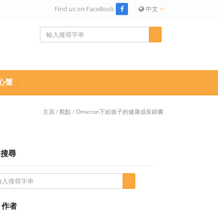
Find us on FaceBook
中文
心聲
主頁
/
觀點
/
Omicron下給孩子的健康成長錦囊
搜尋
作者