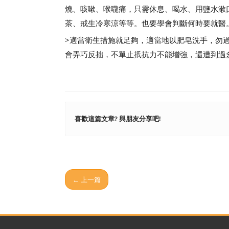
燒、咳嗽、喉嚨痛，只需休息、喝水、用鹽水漱
茶、戒生冷寒涼等等。也要學會判斷何時要就醫
>適當衛生措施就足夠，適當地以肥皂洗手，勿
會弄巧反拙，不單止扺抗力不能增強，還遭到過
喜歡這篇文章? 與朋友分享吧!
← 上一篇