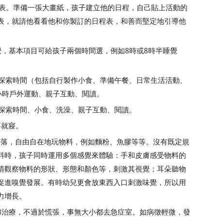
例表。準備一張大畫紙，孩子建立他的日程，自己貼上活動的
表，就請他看看他和你製訂的日程表，和善而堅定地引導他
覺，基本項目可給孩子兩個時間選，例如8時或8時半睡覺
由探索時間（包括自行製作小食、準備午餐、日常生活活動、
食、1小時戶外運動、親子互動、閱讀。
由探索時間、小食、洗澡、親子互動、閱讀。
事就寢。
兒一個角落，自由自在地玩物料，例如麵粉、魚膠等等。沒有既定規
料時，孩子同時運用多個感覺來體驗：手和皮膚感受物料的
睛觀察物料的形狀、形態和顏色等，刺激其視覺；耳朵聽物
促進嗅覺發展。有時幼兒更會放東西入口刺激味覺，所以用
力增長。
和治療，不過於慌張，事無大小都去急症室。如病徵輕微，發