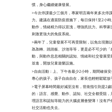
慣，身心繼續健康發展。
>今次停課最少三個月，專家明言兩年來多次停
力。建議在適當防疫措施下，每日保持1至2小
動作，情緒精力得以宣洩，增強扺抗力。科學家
刺激更強大的免疫系統。
>兩年了，兒童發展不可再受限制，以免出現難
氹氹轉、蹺蹺板、沙池等等，更是必不可少的「
動，與動作息息相關的認知、情緒和社交發展受
並進，開放兒童遊樂設施。
>自由活動：上、下午各最少2小時，期間確保
專心的孩子。孩子自由自在，家長也輕輕鬆鬆放
>電子屏幕時間最好減至沒有，世衛指引則是2歲
的：語言、感覺、動作、認知、社交全都受阻，
理語言和認知等能力的大腦皮層會變薄！沒有戶
社交活動也失去。