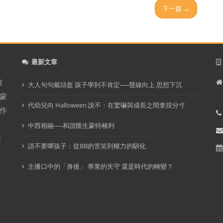
下一篇 →
最新文章
梭
大人句句戴頭盔 孩子學到不肯定──聲線向上 思想下沉
蒙
代幼兒向 Halloween 說不：在驚嚇與成長之間拿捏分寸
作
中西相融──和諧匯生蒙特梭利
程
請不要唧孩子：從BB的苦笑到權力的馴化
主播口中的「身後」 專業的失守 還是時代的轉變？