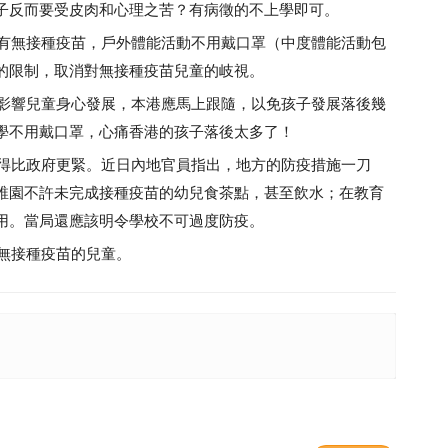
子反而要受皮肉和心理之苦？有病徵的不上學即可。
子有無接種疫苗，戶外體能活動不用戴口罩（中度體能活動包
的限制，取消對無接種疫苗兒童的岐視。
免影響兒童身心發展，本港應馬上跟隨，以免孩子發展落後幾
學不用戴口罩，心痛香港的孩子落後太多了！
行得比政府更緊。近日內地官員指出，地方的防疫措施一刀
稚園不許未完成接種疫苗的幼兒食茶點，甚至飲水；在教育
用。當局還應該明令學校不可過度防疫。
視無接種疫苗的兒童。