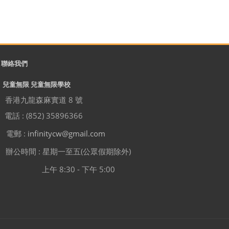
聯絡我們
兒童無限 兒童無限學校
香港九龍森麻實道 8 號
電話 : (852) 35896366
電郵 :
infinitycw@gmail.com
辦公時間 : 星期一至五(公眾假期除外)
上午 8:30 - 下午 5:00