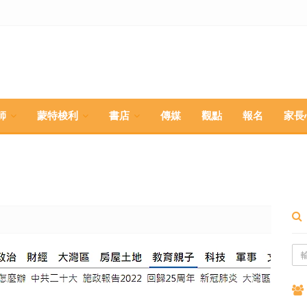
師
蒙特梭利
書店
傳媒
觀點
報名
家長