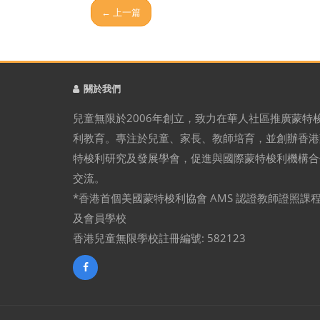
← 上一篇
關於我們
兒童無限於2006年創立，致力在華人社區推廣蒙特
利教育。專注於兒童、家長、教師培育，並創辦香港
特梭利研究及發展學會，促進與國際蒙特梭利機構合
交流。
*香港首個美國蒙特梭利協會 AMS 認證教師證照課
及會員學校
香港兒童無限學校註冊編號: 582123