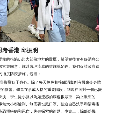
考香港 邱振明
校的措施仍比大部份地方的嚴厲，希望稍後會有好消息公
醫官亦同意，施以處理流感的措施就足夠。我們促請政府進
的過度防疫措施，包括：
，此舉影響孩子身心。除了每天撩鼻和接觸消毒劑有機會令身體
理的影響。學童在形成人格的重要階段，到現在面對一個已變
快測，學生從小就以為如流感的病也很嚴重，染上嚴重的
事無大小都檢測、無需要也戴口罩、強迫自己洗手和清毒癖
為恐懼疾病和死亡，失去探索的衝勁。事實上，除部份機