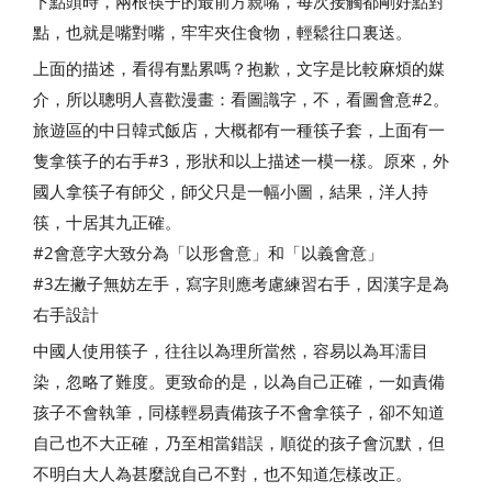
下點頭時，兩根筷子的最前方親嘴，每次接觸都剛好點對
點，也就是嘴對嘴，牢牢夾住食物，輕鬆往口裏送。
上面的描述，看得有點累嗎？抱歉，文字是比較麻煩的媒
介，所以聰明人喜歡漫畫：看圖識字，不，看圖會意#2。
旅遊區的中日韓式飯店，大概都有一種筷子套，上面有一
隻拿筷子的右手#3，形狀和以上描述一模一樣。原來，外
國人拿筷子有師父，師父只是一幅小圖，結果，洋人持
筷，十居其九正確。
#2會意字大致分為「以形會意」和「以義會意」
#3左撇子無妨左手，寫字則應考慮練習右手，因漢字是為
右手設計
中國人使用筷子，往往以為理所當然，容易以為耳濡目
染，忽略了難度。更致命的是，以為自己正確，一如責備
孩子不會執筆，同樣輕易責備孩子不會拿筷子，卻不知道
自己也不大正確，乃至相當錯誤，順從的孩子會沉默，但
不明白大人為甚麼說自己不對，也不知道怎樣改正。