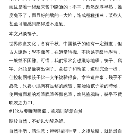
而且是唯一綿延未曾中斷過的；不幸，既然深厚早熟，難
度免不了，而且好的醜的一大堆，造成種種扭曲，某些人
甚至可能感到壓得透不過氣。
本文只談筷子。
世界飲食文化，各有千秋。中國筷子的確有一定難度，但
古人說過：學不躐等，在適當時機、不跨越等級地學習，
一般並不困難。可惜，我們常常妄想躐等地學，筷子、寫
字、外語是最突出例子。拿筷子和執筆，道理完全一樣，
但控制兩根筷子比一支筆複雜得多。拿筆這件事，幾乎不
必教，只要小肌肉有足够的練習，開始給孩子筆的時候，
使用短而粗的粉筆臘筆等顏色筆，幼兒塗鴉時，幾乎不費
吹灰之力#1。
#1吹灰要啜嘴吸氣，塗鴉則隨意自然
關於自然，不妨以幼兒為師。
自然手勢，請注意：輕輕張開手掌，之後放鬆，就是最自