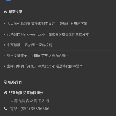
最新文章
大人句句戴頭盔 孩子學到不肯定──聲線向上 思想下沉
代幼兒向 Halloween 說不：在驚嚇與成長之間拿捏分寸
中西相融──和諧匯生蒙特梭利
請不要唧孩子：從BB的苦笑到權力的馴化
主播口中的「身後」 專業的失守 還是時代的轉變？
聯絡我們
兒童無限 兒童無限學校
香港九龍森麻實道 8 號
電話 : (852) 35896366