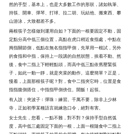
然的手型，基本上，也是大多數工作的形狀，諸如執筆、
持筷、開車、彈琴、打球、拉二胡、玩結他、搬東西、攀
山游泳，大致都差不多。
兩根筷子怎樣做到運用自如？下面的一根要固定不動，固
定點分高中低三個位置，高點在虎口稍近食指處，中點在
拇指關節側，低點在無名指指甲側，先單用一根試，另外
的食指和中指，保持上一段講的自然狀態，挨着不動。然
後，食中二指上下輕輕點頭，而高中低三點依舊壓緊筷
子，如此一動一靜，就是夾菜的動作。這麼簡單？正是，
慢着，上面那根筷子呢？對，食中二指夾它時，位置是食
指指腹側搭住，中指指甲側傍住。開飯！起筷。
有人說：夾波子﹝彈珠﹞練習。千萬不要，除非上少林
寺，正如初學某種語言就練急口令，絕對有害。
女士先生，您看，一點不難，對不對？保持手型自然弧
度，高中低三處固定下面的一根，上面一根隨食中二指上