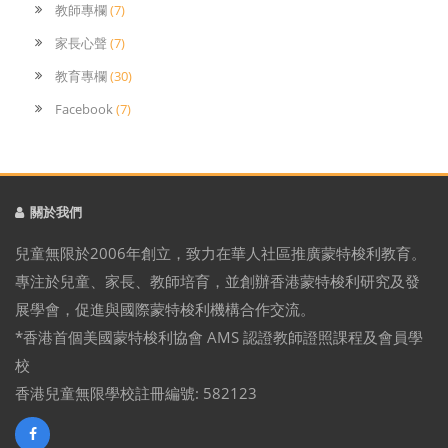
教師專欄
(7)
家長心聲
(7)
教育專欄
(30)
Facebook
(7)
關於我們
兒童無限於2006年創立，致力在華人社區推廣蒙特梭利教育。
專注於兒童、家長、教師培育，並創辦香港蒙特梭利研究及發
展學會，促進與國際蒙特梭利機構合作交流。
*香港首個美國蒙特梭利協會 AMS 認證教師證照課程及會員學
校
香港兒童無限學校註冊編號: 582123