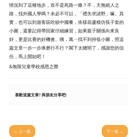
情況到了這種地步，豈不是死路一條？不，天無絕人之
路，找外國人學嗎？未必不可以，「禮失求諸野」嘛。其
實，也可以到遊客區吃頓中國餐，依樣葫蘆模仿筷子套的
小圖，還要記得帶回家仔細練習，如果親子關係向來良
好，更是比賽的好機會。咦，萬ㄧ找不到持筷小圖，照這
篇文章一步一步琢磨行不行？閣下太聰明了，感謝您的信
任，馬上開始吧！
&無限兒童學校感恩之際
喜歡這篇文章? 與朋友分享吧!
← 上一篇
下一篇 →