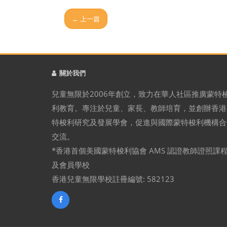
← 上一篇
關於我們
兒童無限於2006年創立，致力在華人社區推廣蒙特
利教育。專注於兒童、家長、教師培育，並創辦香港
特梭利研究及發展學會，促進與國際蒙特梭利機構合
交流。
*香港首個美國蒙特梭利協會 AMS 認證教師證照課
及會員學校
香港兒童無限學校註冊編號: 582123