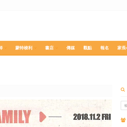
師
蒙特梭利
書店
傳媒
觀點
報名
家長