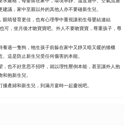
要求嚴格，母嬰留在家中，環境寧靜、溫度適中、空氣流通
更建議，家中至親以外的其他人亦不要碰新生兒。
，眼睛發育更佳，也有心理學中重視讓初生母嬰結連結
前洗手也可，坐月後才吻寶寶吧。外人不要吻寶寶，尊重孩子，尊
時養過一隻狗，牠生孩子前躲在家中又靜又暗又暖的矮櫃
近。這是防止新生兒受任何傷害的本能。
望，也不好意思不招呼，就以理性壓倒本能，甚至讓外人抱
吻和抱新生兒。
打擾產婦和新生兒，到滿月宴時一起慶祝吧。