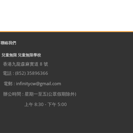
聯絡我們
兒童無限 兒童無限學校
香港九龍森麻實道 8 號
電話 : (852) 35896366
電郵 :
infinitycw@gmail.com
辦公時間 : 星期一至五(公眾假期除外)
上午 8:30 - 下午 5:00