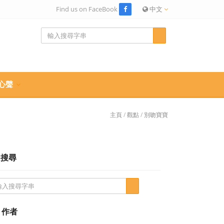
Find us on FaceBook
中文
心聲
主頁
/
觀點
/
別吻寶寶
搜尋
作者