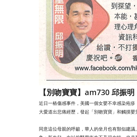
【別吻寶寶】am730 邱
近日一樁傷感事件，美國一個女嬰不幸感染疱疹
大愛道出悲痛經歷，發起「別吻寶寶」和觸摸嬰
同意這位母親的呼籲，華人的坐月也有類似建議