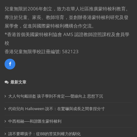
兒童無限於2006年創立，致力在華人社區推廣蒙特梭利教育。
專注於兒童、家長、教師培育，並創辦香港蒙特梭利研究及發
展學會，促進與國際蒙特梭利機構合作交流。
*香港首個美國蒙特梭利協會 AMS 認證教師證照課程及會員學
校
香港兒童無限學校註冊編號: 582123
最新文章
大人句句戴頭盔 孩子學到不肯定──聲線向上 思想下沉
代幼兒向 Halloween 說不：在驚嚇與成長之間拿捏分寸
中西相融──和諧匯生蒙特梭利
請不要唧孩子：從BB的苦笑到權力的馴化