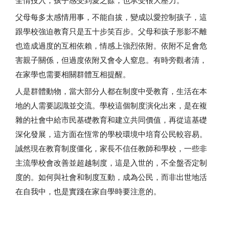
全情投入，孩子感受到愛之餘，也承受很大壓力。
父母每多太感情用事，不能自拔，變成以愛控制孩子，這
跟學校強迫教育只是五十步笑百步。父母和孩子形影不離
也造成過度的互相依賴，情感上強烈依附。依附不足會危
害親子關係，但過度依附又會令人窒息。有時旁觀者清，
在家學也需要相關群體互相提醒。
人是群體動物，當大部分人都在制度中受教育，生活在本
地的人需要認識並交流。學校這個制度演化出來，是在複
雜的社會中給市民基礎教育和建立共同價值，再從這基礎
深化發展，這方面在恆常的學校環境中培育公民較容易。
誠然現在教育制度僵化，家長不信任教師和學校，一些非
主流學校會改善並超越制度，這是入世的，不全盤否定制
度的。如何與社會和制度互動，成為公民，而非出世地活
在自我中，也是實踐在家自學時要注意的。