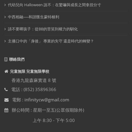
代幼兒向 Halloween 說不：在驚嚇與成長之間拿捏分寸
中西相融──和諧匯生蒙特梭利
請不要唧孩子：從BB的苦笑到權力的馴化
主播口中的「身後」 專業的失守 還是時代的轉變？
聯絡我們
兒童無限 兒童無限學校
香港九龍森麻實道 8 號
電話 : (852) 35896366
電郵 :
infinitycw@gmail.com
辦公時間 : 星期一至五(公眾假期除外)
上午 8:30 - 下午 5:00