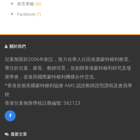
教育專欄
(30)
Facebook
(7)
關於我們
兒童無限於2006年創立，致力在華人社區推廣蒙特梭利教育。
專注於兒童、家長、教師培育，並創辦香港蒙特梭利研究及發
展學會，促進與國際蒙特梭利機構合作交流。
*香港首個美國蒙特梭利協會 AMS 認證教師證照課程及會員學
校
香港兒童無限學校註冊編號: 582123
最新文章