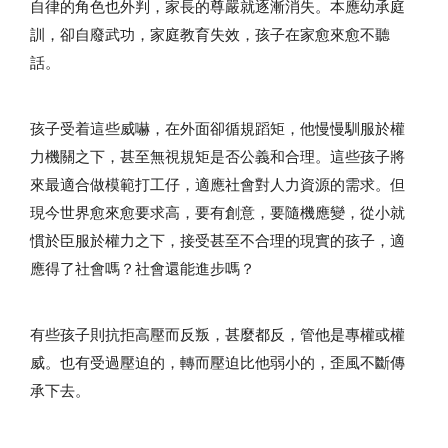
自律的角色也外判，家長的尊嚴就逐漸消失。本應幼承庭
訓，卻自廢武功，家庭教育失效，孩子在家愈來愈不聽
話。
孩子受着這些威嚇，在外面卻循規蹈矩，他慢慢馴服於權
力機關之下，甚至無視規矩是否公義和合理。這些孩子將
來最適合做模範打工仔，適應社會對人力資源的需求。但
現今世界愈來愈要求高，要有創意，要隨機應變，從小就
慣於臣服於權力之下，接受甚至不合理的現實的孩子，適
應得了社會嗎？社會還能進步嗎？
有些孩子則抗拒高壓而反叛，甚麼都反，管他是專權或權
威。也有受過壓迫的，轉而壓迫比他弱小的，歪風不斷傳
承下去。