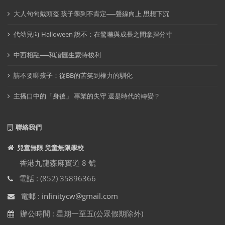
大人句句戴頭盔 孩子學到不肯定──聲線向上 思想下沉
代幼兒向 Halloween 說不：在驚嚇與成長之間拿捏分寸
中西相融──和諧匯生蒙特梭利
請不要唧孩子：從BB的苦笑到權力的馴化
主播口中的「身後」 專業的失守 還是時代的轉變？
聯絡我們
兒童無限 兒童無限學校
香港九龍森麻實道 8 號
電話 : (852) 35896366
電郵 :
infinitycw@gmail.com
辦公時間 : 星期一至五(公眾假期除外)