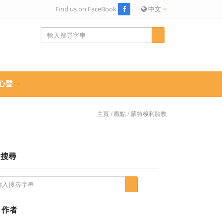
Find us on FaceBook
中文
心聲
主頁
/
觀點
/
蒙特梭利胎教
搜尋
作者