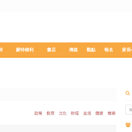
師
蒙特梭利
書店
傳媒
觀點
報名
家長