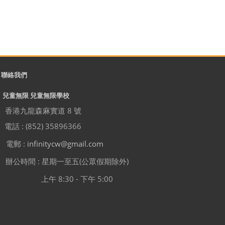
聯絡我們
兒童無限 兒童無限學校
香港九龍森麻實道 8 號
電話 : (852) 35896366
電郵 :
infinitycw@gmail.com
辦公時間 : 星期一至五(公眾假期除外)
上午 8:30 - 下午 5:00