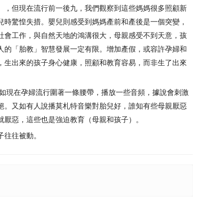
），但現在流行前一後九，我們觀察到這些媽媽很多照顧新
兒時驚惶失措。嬰兒則感受到媽媽產前和產後是一個突變，
社會工作，與自然天地的鴻溝很大，母親感受不到天意，孩
人的「胎教」智慧發展一定有限。增加產假，或容許孕婦和
，生出來的孩子身心健康，照顧和教育容易，而非生了出來
 如現在孕婦流行圍著一條腰帶，播放一些音頻，據說會刺激
絕。又如有人說播莫札特音樂對胎兒好，誰知有些母親厭惡
就厭惡，這些也是強迫教育（母親和孩子）。
子往往被動。