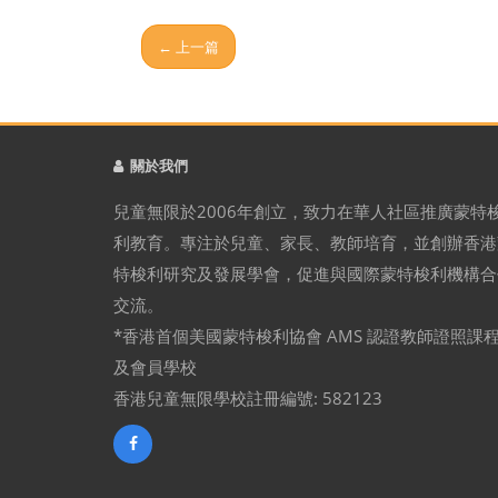
← 上一篇
關於我們
兒童無限於2006年創立，致力在華人社區推廣蒙特
利教育。專注於兒童、家長、教師培育，並創辦香港
特梭利研究及發展學會，促進與國際蒙特梭利機構合
交流。
*香港首個美國蒙特梭利協會 AMS 認證教師證照課
及會員學校
香港兒童無限學校註冊編號: 582123