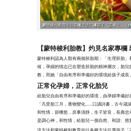
【蒙特梭利胎教】灼見名家專欄 
蒙特梭利認為人類有兩個胚胎期：「生理胚胎」
候，孕婦的情志已在塑造胚胎的精神層次，胎兒
教，而她「自由有序和準備好的環境給孩子成長
正常化孕婦，正常化胎兒
給胎兒自由有序和準備好的環境，由孕婦準備好
「凡受胎三月，逐物變化……口誦詩書，古今箴
和性情，節嗜慾，庶事清靜，生子皆良，長壽忠
是調心神，和性情，給胎兒一個自然、和諧、慈
這方法和蒙特梭利教育中以各種方法引導孩子「