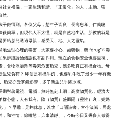
習社交禮儀，一家生活和諧。「正常化」的人，主動、獨
自然。
孩子做得到。各位父母，想生子皆良、長壽忠孝、仁義聰
法很簡單，但現代人不太懂，就是自然地生活。胎教的就是
是要給胎兒透過母親，感受天、地、人之靈氣。
生理心理的毒害，大家要小心。如藥物，藥 “drug”即毒
如果辨證論治錯誤也有副作用。現在的食物安全也要重視，
素，食物添加劑等毒素危害胎兒，應多吃真正有機食物。母
新生兒負荷？ 即使是有機牛奶，也要乳牛吃了最少一年有機
， 胎兒亦受寒氣影響，多了新生兒手腳冰凍。
長期對著電視、電腦，無時無刻上網；高度物質化，經濟大
羊群心態，人有我有。陰（物質）盛而陽（靈性）衰，媽媽
化 」？早睡，足夠休息，以致「口誦詩書，古今箴誡，居處
神，和性情，節嗜慾，庶事清靜」，今時今日又幾多人做得