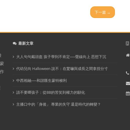
下一篇 →
最新文章
梭
大人句句戴頭盔 孩子學到不肯定──聲線向上 思想下沉
蒙
代幼兒向 Halloween 說不：在驚嚇與成長之間拿捏分寸
作
中西相融──和諧匯生蒙特梭利
程
請不要唧孩子：從BB的苦笑到權力的馴化
主播口中的「身後」 專業的失守 還是時代的轉變？