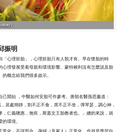
邱振明
和「心理胚胎」，心理胚胎只有人類才有。早在懷胎的時
的心理發展受着母親和環境影響。蒙特梭利沒有怎麼談及胎
」的概念給我們很多啟示。
自己開始 ，中醫如何安胎可作參考。唐朝名醫孫思邈道：
誡，居處簡靜，割不正不食，席不正不坐，彈琴瑟，調心神，
孝，仁義聰惠，無疾，斯蓋文王胎教者也。」總的來說，就
愛的環境。
正常化」不謀而合。孕婦（及家人）正常化，也就是學習自