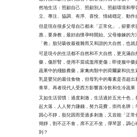
然地生活：照顧自己、照顧別人、照顧環境和學
立、專注、協調、有序、喜悅、情緒穩定、動作
但是現在很多父母自己都未「正常化」，卻要求
惠，要身教，最好由懷孕時開始。父母修鍊的方
「教」胎兒吸收最複雜而又和諧的大自然，也就
可是現今的生活都不自然和不大自然，更充滿自然地
藥，傷肝腎，使用不當或濫用更傷；即使服中藥
蔬果中的殘餘農藥，家禽肉類中的荷爾蒙和抗生
乳是嬰兒的最佳食物，但母乳中的毒素是否超出
青草。再者現代人受西方影響喜冷飲和生冷蔬果
又如生活習慣：過度刺激，生活過於五光十色，
起大落，人人努力賺錢，努力花費，崇尚名牌；
因心不靜，胎兒因而受過多刺激，又豈能「正常
簡靜，割不正不食，席不正不坐，彈琴瑟，調心
到？