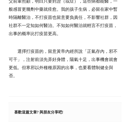
父前輩照顧，明白只要對證（或症），這些病都能醫，一
般感冒更幾劑中藥就痊愈。我的孩子生病，必留在家中暫
時隔離醫治，不打疫苗也留意要負責任，不影響社群，因
社群不一定知如何醫治。不知如何醫治就輕言不打疫苗，
出事的概率比打疫苗更高。
選擇打疫苗的，留意黃帝內經所說「正氣存內，邪不
可干」，注射前須先弄好身體，陽氣十足，出事機會就會
更低。但寒邪以外種種原因的出事，也要看體制健全與
否。
喜歡這篇文章? 與朋友分享吧!