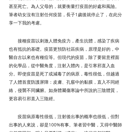
甚至死亡。為人父母的，就要衡量打疫苗的好處和風險。
筆者幼女沒有注射任何疫苗，長子
1
歲後就停止了，在此分
享一下我的考慮。
接種疫苗以刺激人體免疫力，產生抗體，感染了疾病
也有抵抗的基礎。疫苗更預防社區疾病，原理是好的，中
醫自古以來也有種痘等。但現代的疫苗，除了要留意裡面
的化學品，從中醫角度，注射入體內，是引寒邪直入血
分。即使疫苗是死了或減毒了的病原，毒性很低，但越過
了人體首度防護屏障：皮膚、孔竅中的黏膜，直入不同經
絡，侵襲不同臟腑。如身體屬傷寒論中所說的三陰體質，
更容易引邪直入三陰經。
疫苗病原毒性很低，注射後出事的概率也很低，但對
出事的人來說，卻是
100%
有事。筆者習中醫，又得中醫師