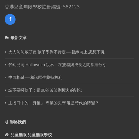
香港兒童無限學校註冊編號: 582123
最新文章
大人句句戴頭盔 孩子學到不肯定──聲線向上 思想下沉
代幼兒向 Halloween 說不：在驚嚇與成長之間拿捏分寸
中西相融──和諧匯生蒙特梭利
請不要唧孩子：從BB的苦笑到權力的馴化
主播口中的「身後」 專業的失守 還是時代的轉變？
聯絡我們
兒童無限 兒童無限學校