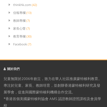
thinkhk.com
(42)
信報專欄
(13)
教師專欄
(7)
家長心聲
(7)
教育專欄
(30)
Facebook
(7)
關於我們
兒童無限於2006年創立，致力在華人社區推廣蒙特梭利教育。
專注於兒童、家長、教師培育，並創辦香港蒙特梭利研究及發
展學會，促進與國際蒙特梭利機構合作交流。
*香港首個美國蒙特梭利協會 AMS 認證教師證照課程及會員學
校