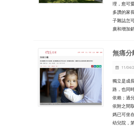
理，愈可
多讚的家
子雜誌怎
廣和增加
無痛分
11/04/2
獨立是成
路，也同
依賴；過
依附之間
媽已可坐
幼兒院，