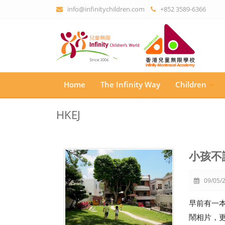
info@infinitychildren.com
+852 3589-6366
Home
The Infinity Way
Children
HKEJ
小孩不講
09/05/2
早前有一
鬧相片，