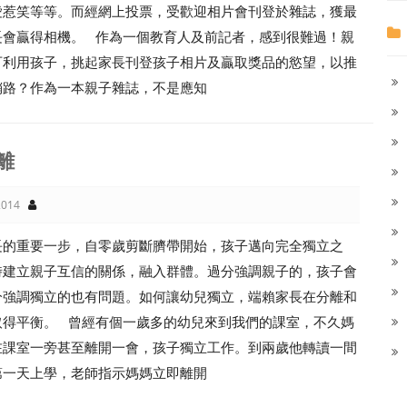
愛惹笑等等。而經網上投票，受歡迎相片會刊登於雜誌，獲最
長會贏得相機。 作為一個教育人及前記者，感到很難過！親
可利用孩子，挑起家長刊登孩子相片及贏取獎品的慾望，以推
銷路？作為一本親子雜誌，不是應知
離
014
長的重要一步，自零歲剪斷臍帶開始，孩子邁向完全獨立之
時建立親子互信的關係，融入群體。過分強調親子的，孩子會
分強調獨立的也有問題。如何讓幼兒獨立，端賴家長在分離和
取得平衡。 曾經有個一歲多的幼兒來到我們的課室，不久媽
在課室一旁甚至離開一會，孩子獨立工作。到兩歲他轉讀一間
第一天上學，老師指示媽媽立即離開