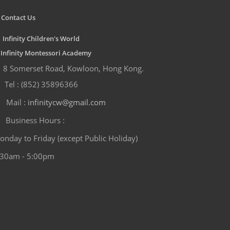
Contact Us
Infinity Children's World
nfinity Montessori Academy
8 Somerset Road, Kowloon, Hong Kong.
Tel : (852) 35896366
Mail :
infinitycw@gmail.com
Business Hours :
onday to Friday (except Public Holiday)
:30am - 5:00pm