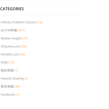
CATEGORIES
Infinity Children Column
(16)
am730專欄
(231)
Master Insight
(27)
Ohpama.com
(20)
thinkhk.com
(42)
HKEJ
(13)
教師專欄
(7)
Parents Sharing
(7)
教育專欄
(30)
Facebook
(7)