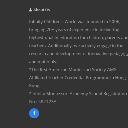
About Us
Infinity Children's World was founded in 2006,
bringing 20+ years of experience in delivering
highest-quality education for children, parents an
teachers. Additionally, we actively engage in the
research and development of innovative pedagog
and materials.
*The first American Montessori Society AMS-
Affiliated Teacher Credential Programme in Hong
Kong.
*Infinity Montessori Academy School Registration
No.: 582123A