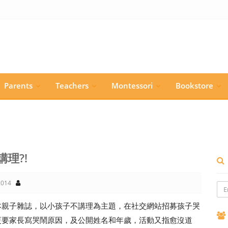
Parents
Teachers
Montessori
Bookstore
理?!
014
本親子雜誌，以小孩子不講理為主題，在社交網站招募孩子哭
更要家長寫哭鬧原因，及公開姓名和年歲，活動又指愈沒道