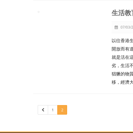
生活教
07/03/2
以往香港
開放而有
就是活在
劣，生活
猖獗的物
移，經濟
1
2