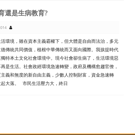
育還是生病教育?
014
生活環境，雖在資本主義霸權下，但大體是自由而法治，多元
道德傳統共同價值，植根中華傳統而又面向國際。我孩提時代
這獨特本土文化社會環境中。現今社會卻生病了，生活環境惡
不再是生活。社會政經環境急速轉變，政府及機構愈趨官僚，
質主義和無度的新自由主義，少數人控制財富，資金急速轉
大起大落。 市民生活壓力大，終日