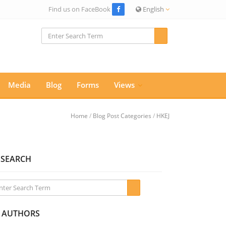
Find us on FaceBook
English
Media
Blog
Forms
Views
Home
/
Blog Post Categories
/
HKEJ
SEARCH
AUTHORS