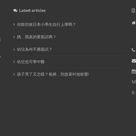
Latest articles
你敢仿效日本小學生自行上學嗎？
I
媽，我真的要面試嗎？
d
幼兒為何不應面試？
y
幼兒也可學中醫
孩子哭了又怎樣？爸媽，別急著叫他收聲!
M
8