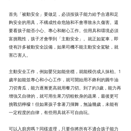
首先「被動安全」要做足，必須按孩子能力給予合適和足
夠安全的用具，不構成性命危險和不會導致永久傷害。還
要看孩子能否小心、專心和耐心工作。但用具和環境必須
富挑戰性，孩子才會學到「主動安全」。就正如駕車，即
使有許多被動安全設備，如果司機不能主動安全駕駛，就
害己害人。
主動安全工作，例如嬰兒如能坐穩，就能模仿成人抹枱。1
歲半如能並專心和小心工作，就可開始用不鋒利的圓牛油
刀切青瓜，能力逐漸更高就用餐刀切。到了約3歲，能力再
增強又自律的，就可用生果刀切較軟身的蔬果，最後更可
挑戰切檸檬！但如果孩子拿著刀揮舞，無論幾歲，未能有
一定程度的自律，有些用具就不可自由玩。
可以入廚房嗎？同樣道理，只要你將所有不適合孩子能力