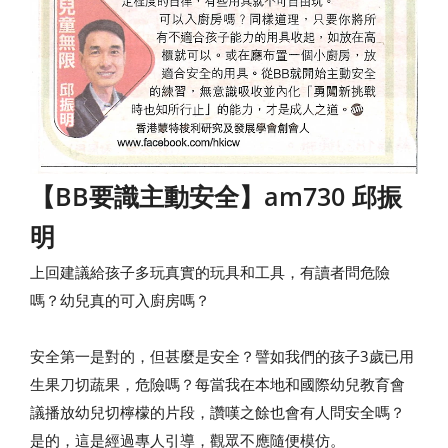
【BB要識主動安全】am730 邱振
明
上回建議給孩子多玩真實的玩具和工具，有讀者問危險
嗎？幼兒真的可入廚房嗎？
安全第一是對的，但甚麼是安全？譬如我們的孩子3歲已用
生果刀切蔬果，危險嗎？每當我在本地和國際幼兒教育會
議播放幼兒切檸檬的片段，讚嘆之餘也會有人問安全嗎？
是的，這是經過專人引導，觀眾不應隨便模仿。