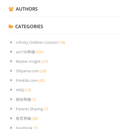
AUTHORS
CATEGORIES
Infinity Children Column
(16)
am730專欄
(231)
Master Insight
(27)
Ohpama.com
(20)
thinkhk.com
(42)
HKEJ
(13)
教師專欄
(7)
Parents Sharing
(7)
教育專欄
(30)
Facebook
(7)