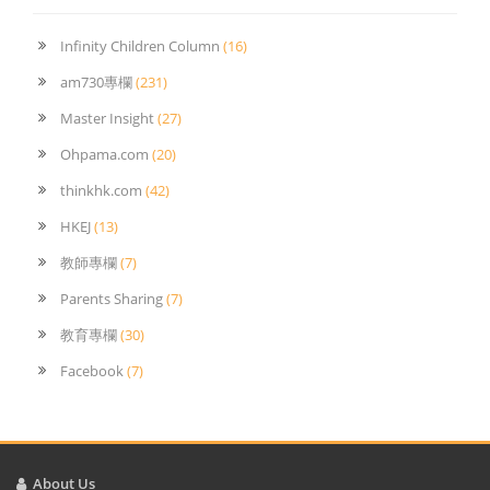
Infinity Children Column
(16)
am730專欄
(231)
Master Insight
(27)
Ohpama.com
(20)
thinkhk.com
(42)
HKEJ
(13)
教師專欄
(7)
Parents Sharing
(7)
教育專欄
(30)
Facebook
(7)
About Us