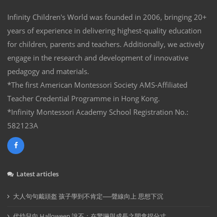
Infinity Children's World was founded in 2006, bringing 20+
years of experience in delivering highest-quality education
for children, parents and teachers. Additionally, we actively
engage in the research and development of innovative
pedagogy and materials.
*The first American Montessori Society AMS-Affiliated
Teacher Credential Programme in Hong Kong.
*Infinity Montessori Academy School Registration No.:
582123A
Latest articles
大人句句戴頭盔 孩子學到不肯定──聲線向上 思想下沉
代幼兒向 Halloween 說不：在驚嚇與成長之間拿捏分寸