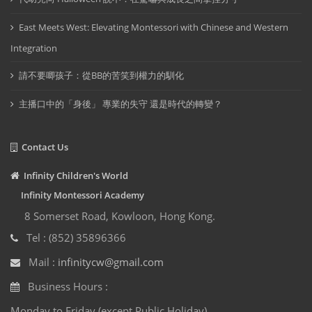
East Meets West: Elevating Montessori with Chinese and Western
Integration
請不要唧孩子：從BB的苦笑到權力的馴化
主播口中的「身後」 專業的失守 還是時代的轉變？
Contact Us
Infinity Children's World
Infinity Montessori Academy
8 Somerset Road, Kowloon, Hong Kong.
Tel : (852) 35896366
Mail :
infinitycw@gmail.com
Business Hours :
Monday to Friday (except Public Holiday)