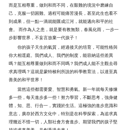
而是互相尊重，做到和而不同，在艱難的境況中磨練自
己，克服一切困難。過程可能痛苦漫長，甚至此生也看不
到成果，但一點一滴就能匯成江河，就能邁向和平的社
會。 而作為人之患，就是要有教無類，春風化雨，一步一
步影響世界，不妄言放棄一代孩子！
你的孩子天生的氣質，經過後天的培育，可能性格與
你大相逕庭。我們成人、我們的制度，能容納這些差異
嗎？能互相尊重做到和而不同嗎？我們成人能不主觀去尋
求真理嗎？這就是蒙特梭利所說的科學教育法，以達至真
善美的和平世界！
當然這些都需要愛、智慧和勇氣。新一年就每天修煉
多一些，每天進步多一些！努力學習，不斷思考，強身健
體，知、思、行合一，實踐於生活。這極強的進步意識和
意志，廣存於西方文化中，特別是在科學探索，為追求真
理幾近不惜一切，人類社會方會進步。期望我們的孩子堅
持追求真善美，共創香港未來！