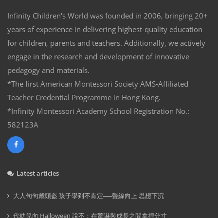
Infinity Children's World was founded in 2006, bringing 20+
years of experience in delivering highest-quality education
for children, parents and teachers. Additionally, we actively
engage in the research and development of innovative
pedagogy and materials.
*The first American Montessori Society AMS-Affiliated
Teacher Credential Programme in Hong Kong.
*Infinity Montessori Academy School Registration No.:
582123A
Latest articles
大人句句戴頭盔 孩子學到不肯定──聲線向上 思想下沉
代幼兒向 Halloween 說不：在驚嚇與成長之間拿捏分寸