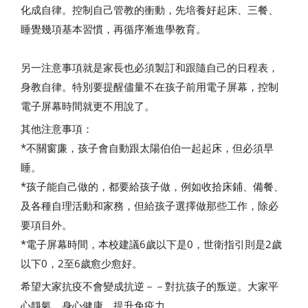
化成自律。控制自己管教的衝動，先培養好起床、三餐、
睡覺幾項基本習慣，再循序漸進學教育。
另一注意事項就是家長也必須製訂和跟隨自己的日程表，
身教自律。特別要提醒儘量不在孩子前用電子屏幕，控制
電子屏幕時間就更不用說了。
其他注意事項：
*不關窗廉，孩子會自動跟太陽伯伯一起起床，但必須早
睡。
*孩子能自己做的，都要給孩子做，例如收拾床鋪、備餐、
及各種自理活動和家務，但給孩子選擇做那些工作，除必
要項目外。
*電子屏幕時間，本校建議6歲以下是0，世衛指引則是2歲
以下0，2至6歲愈少愈好。
希望大家抗疫不會變成抗逆－－對抗孩子的叛逆。大家平
心靜氣，身心健康，提升免疫力。