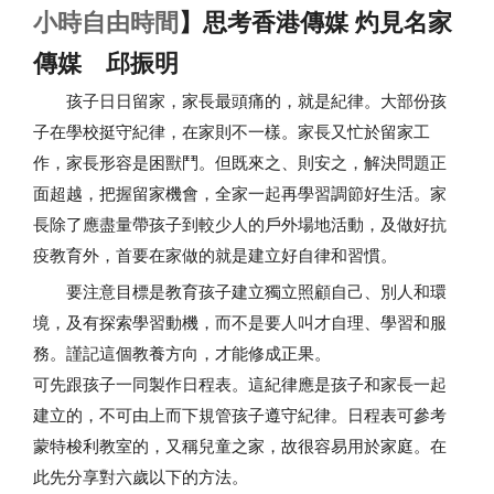
小時自由時間
】思考香港傳媒 灼見名家
傳媒 邱振明
孩子日日留家，家長最頭痛的，就是紀律。大部份孩
子在學校挺守紀律，在家則不一樣。家長又忙於留家工
作，家長形容是困獸鬥。但既來之、則安之，解決問題正
面超越，把握留家機會，全家一起再學習調節好生活。家
長除了應盡量帶孩子到較少人的戶外場地活動，及做好抗
疫教育外，首要在家做的就是建立好自律和習慣。
要注意目標是教育孩子建立獨立照顧自己、別人和環
境，及有探索學習動機，而不是要人叫才自理、學習和服
務。謹記這個教養方向，才能修成正果。
可先跟孩子一同製作日程表。這紀律應是孩子和家長一起
建立的，不可由上而下規管孩子遵守紀律。日程表可參考
蒙特梭利教室的，又稱兒童之家，故很容易用於家庭。在
此先分享對六歲以下的方法。