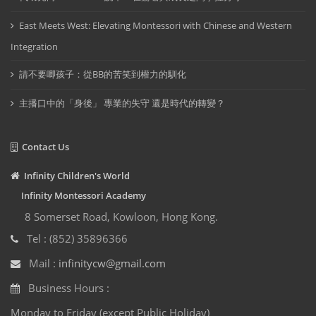
East Meets West: Elevating Montessori with Chinese and Western
Integration
請不要唧孩子：從BB的苦笑到權力的馴化
主播口中的「身後」 專業的失守 還是時代的轉變？
Contact Us
Infinity Children's World
Infinity Montessori Academy
8 Somerset Road, Kowloon, Hong Kong.
Tel : (852) 35896366
Mail :
infinitycw@gmail.com
Business Hours :
Monday to Friday (except Public Holiday)