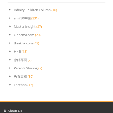
Infinity Children Column
(16)
am730專欄
(231)
Master Insight
(27)
Ohpama.com
(20)
thinkhk.com
(42)
HKEJ
(13)
教師專欄
(7)
Parents Sharing
(7)
教育專欄
(30)
Facebook
(7)
About Us