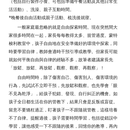
（包括自行製作小食、可包括準備午餐活動及其他日常生
活活動）、洗澡、親子互動時間。
*晚餐後自由活動或親子活動、梳洗後就寑。
一般家庭最忽略的就是自由探索時間。現在突然間大
家很多時間在一起，家長每每教得太多、規管過度。蒙特
梭利教室中，孩子自由地在安全準備好的環境中探索，同
時要學習自律，教師會適時干預引導或教學。但家長可能
就如何平衡自由與自律的經驗不多，故筆者建議家長先
「放鬆、放鬆、再放鬆，觀察、觀察、再觀察」！
自由時間時，除了傷害自己、傷害別人、傷害環境的
行為，先試試不立即干預，先放鬆和觀察。也先學會「眼
不見為乾淨」，給孩子犯錯、發現、自行糾正的機會。如
孩子全日都生活在你的管教下，結果只會是反叛或盲從。
留意不要矯枉過正，盯著孩子一不跟隨就管教，這樣培養
不了自律。提醒過後，孩子需要時間學習，包括從錯誤中
學習，讓他感受一下不跟隨的後果，回憶你的教導，再內