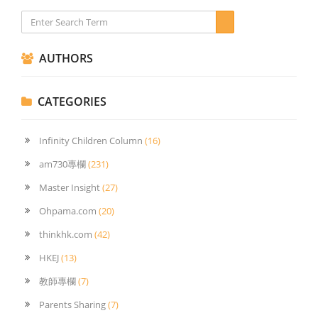
AUTHORS
CATEGORIES
Infinity Children Column
(16)
am730專欄
(231)
Master Insight
(27)
Ohpama.com
(20)
thinkhk.com
(42)
HKEJ
(13)
教師專欄
(7)
Parents Sharing
(7)