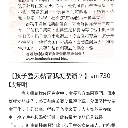
【孩子整天黏著我怎麼辦？】am730
邱振明
一家人繼續抗疫困在家中，家長形容為困獸鬥。原本
挺獨立的孩子，整天都嚷著要父母跟他玩，父母又忙於留
家工作，十分頭痛。從孩子角度來看，人人突然留在家
中，少了戶外和學校活動，此時最方便的玩具就是
「人」。但連續幾個月如此，孩子愈來愈依賴人。自行探