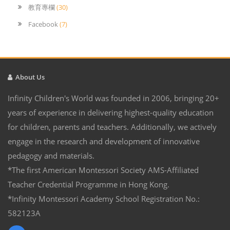
教育專欄
(30)
Facebook
(7)
About Us
Infinity Children's World was founded in 2006, bringing 20+
years of experience in delivering highest-quality education
for children, parents and teachers. Additionally, we actively
engage in the research and development of innovative
pedagogy and materials.
*The first American Montessori Society AMS-Affiliated
Teacher Credential Programme in Hong Kong.
*Infinity Montessori Academy School Registration No.:
582123A