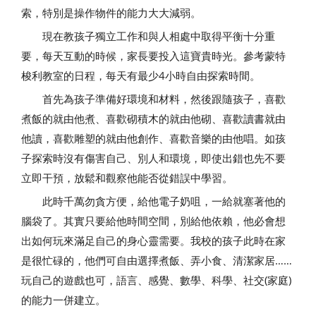
索，特別是操作物件的能力大大減弱。
現在教孩子獨立工作和與人相處中取得平衡十分重
要，每天互動的時候，家長要投入這寶貴時光。參考蒙特
梭利教室的日程，每天有最少4小時自由探索時間。
首先為孩子準備好環境和材料，然後跟隨孩子，喜歡
煮飯的就由他煮、喜歡砌積木的就由他砌、喜歡讀書就由
他讀，喜歡雕塑的就由他創作、喜歡音樂的由他唱。如孩
子探索時沒有傷害自己、別人和環境，即使出錯也先不要
立即干預，放鬆和觀察他能否從錯誤中學習。
此時千萬勿貪方便，給他電子奶咀，一給就塞著他的
腦袋了。其實只要給他時間空間，別給他依賴，他必會想
出如何玩來滿足自己的身心靈需要。我校的孩子此時在家
是很忙碌的，他們可自由選擇煮飯、弄小食、清潔家居……
玩自己的遊戲也可，語言、感覺、數學、科學、社交(家庭)
的能力一併建立。