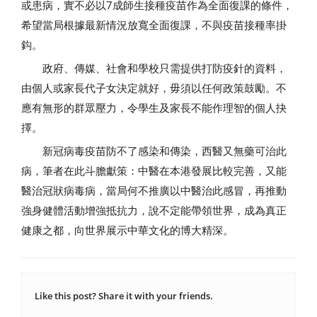
或患病，實不必以7成師生接種疫苗作為全面復課的條件，
希望當局根據最新情況放寬全面復課，不與疫苗接種率掛
鈎。
政府、傳媒、社會和學校只需提供打防疫針的資料，
由個人或家長代子女決定就好，毋須以任何政策鼓勵。不
應有無形的群眾壓力，令學生及家長不能作理智的個人抉
擇。
新冠病毒疫苗防不了感染和傳染，西醫又無藥可治此
病，筆者在此斗膽獻策：中醫在本港發展比較完善，又能
醫治冠狀病毒病，當局何不推廣以中醫治此感冒，再推動
強身健體活動增強抵抗力，說不定能帶領世界，成為真正
健康之都，向世界展示中華文化的博大精深。
Like this post? Share it with your friends.