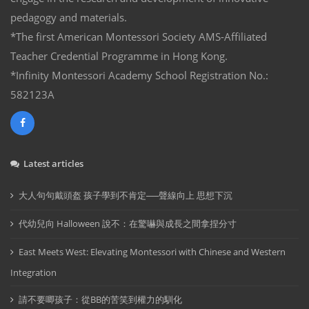
pedagogy and materials.
*The first American Montessori Society AMS-Affiliated
Teacher Credential Programme in Hong Kong.
*Infinity Montessori Academy School Registration No.:
582123A
Latest articles
大人句句戴頭盔 孩子學到不肯定──聲線向上 思想下沉
代幼兒向 Halloween 說不：在驚嚇與成長之間拿捏分寸
East Meets West: Elevating Montessori with Chinese and Western
Integration
請不要唧孩子：從BB的苦笑到權力的馴化