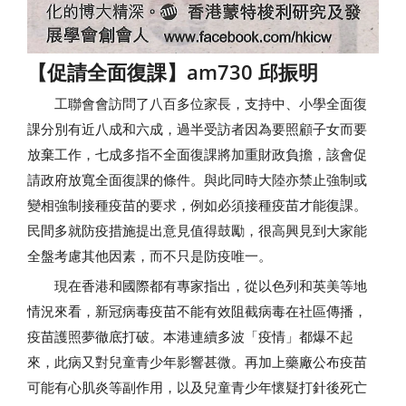
【促請全面復課】am730 邱振明
工聯會會訪問了八百多位家長，支持中、小學全面復
課分別有近八成和六成，過半受訪者因為要照顧子女而要
放棄工作，七成多指不全面復課將加重財政負擔，該會促
請政府放寬全面復課的條件。與此同時大陸亦禁止強制或
變相強制接種疫苗的要求，例如必須接種疫苗才能復課。
民間多就防疫措施提出意見值得鼓勵，很高興見到大家能
全盤考慮其他因素，而不只是防疫唯一。
現在香港和國際都有專家指出，從以色列和英美等地
情況來看，新冠病毒疫苗不能有效阻截病毒在社區傳播，
疫苗護照夢徹底打破。本港連續多波「疫情」都爆不起
來，此病又對兒童青少年影響甚微。再加上藥廠公布疫苗
可能有心肌炎等副作用，以及兒童青少年懷疑打針後死亡