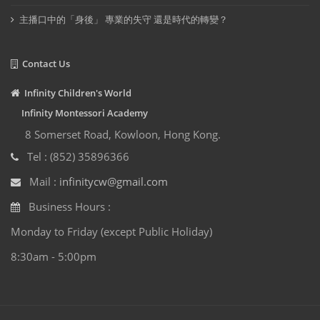
主播口中的「身後」 專業的失守 還是時代的轉變？
Contact Us
Infinity Children's World
Infinity Montessori Academy
8 Somerset Road, Kowloon, Hong Kong.
Tel : (852) 35896366
Mail :
infinitycw@gmail.com
Business Hours :
Monday to Friday (except Public Holiday)
8:30am - 5:00pm