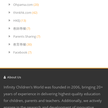
Ohpama.com
(20)
thinkhk.com
(42)
HKEJ
(13)
教師專欄
(7)
Parents Sharing
(7)
教育專欄
(30)
Facebook
(7)
About Us
Infinity Children's World was founded in 2006, bringing 20+
years of experience in delivering highest-quality education
for children, parents and teachers. Additionally, we actively
engage in the research and development of innovative