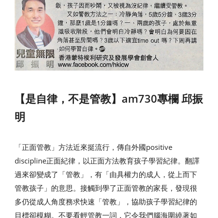
【是自律，不是管教】am730專欄 邱振
明
「正面管教」方法近來挺流行，傳自外國positive
discipline正面紀律，以正面方法教育孩子學習紀律。翻譯
過來卻變成了「管教」，有「由具權力的成人，從上而下
管教孩子」的意思。接觸到學了正面管教的家長，發現很
多仍從成人角度務求快速「管教」，協助孩子學習紀律的
目標卻模糊。不要看輕管教一詞，它令我們腦海圍繞著如