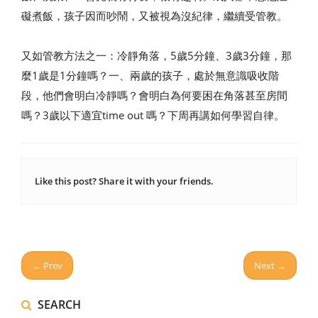
礙煮飯，孩子因而吵鬧，又被視為沒紀律，繼續受管教。
又如管教方法之一：冷靜角落，5歲5分鐘、3歲3分鐘，那
麼1歲是1分鐘嗎？一、兩歲的孩子，處於無意識吸收階
段，他們會明白冷靜嗎？會明白為何要困在角落甚至房間
嗎？3歲以下適宜time out 嗎？下周再講如何學習自律。
Like this post? Share it with your friends.
← Prev
Next →
SEARCH