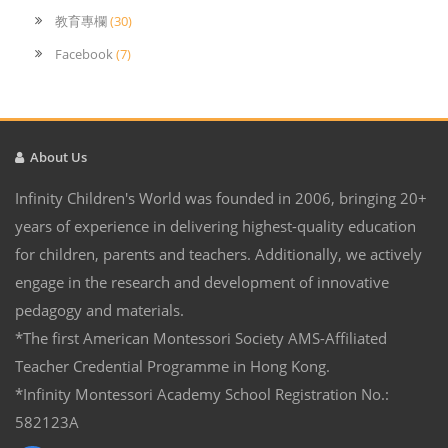
教育專欄
(30)
Facebook
(7)
About Us
Infinity Children's World was founded in 2006, bringing 20+
years of experience in delivering highest-quality education
for children, parents and teachers. Additionally, we actively
engage in the research and development of innovative
pedagogy and materials.
*The first American Montessori Society AMS-Affiliated
Teacher Credential Programme in Hong Kong.
*Infinity Montessori Academy School Registration No.:
582123A