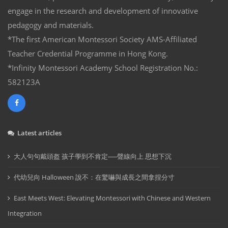
engage in the research and development of innovative
pedagogy and materials.
*The first American Montessori Society AMS-Affiliated
Teacher Credential Programme in Hong Kong.
*Infinity Montessori Academy School Registration No.:
582123A
Latest articles
大人句句戴頭盔 孩子學到不肯定──聲線向上 思想下沉
代幼兒向 Halloween 說不：在驚嚇與成長之間拿捏分寸
East Meets West: Elevating Montessori with Chinese and Western
Integration