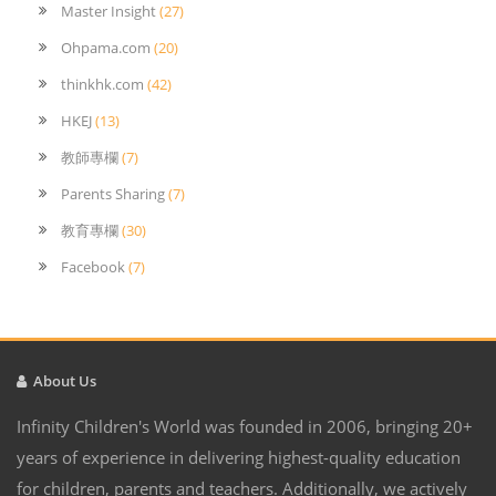
Master Insight
(27)
Ohpama.com
(20)
thinkhk.com
(42)
HKEJ
(13)
教師專欄
(7)
Parents Sharing
(7)
教育專欄
(30)
Facebook
(7)
About Us
Infinity Children's World was founded in 2006, bringing 20+
years of experience in delivering highest-quality education
for children, parents and teachers. Additionally, we actively