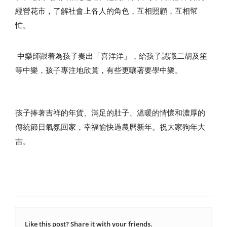
經營花市，了解社會上各人的角色，互相照顧，互相幫
忙。
中樂師跟着為孩子奏出「喜洋洋」，給孩子認識二胡及笙
等中樂，孩子專注地欣賞，有些更嚷著要學中樂。
孩子捧著吉祥的年貨、滿足的肚子、溫暖的情懷和濃厚的
傳統節日氣氛回家，幸福愉快過農曆新年。祝大家狗年大
吉。
Like this post? Share it with your friends.