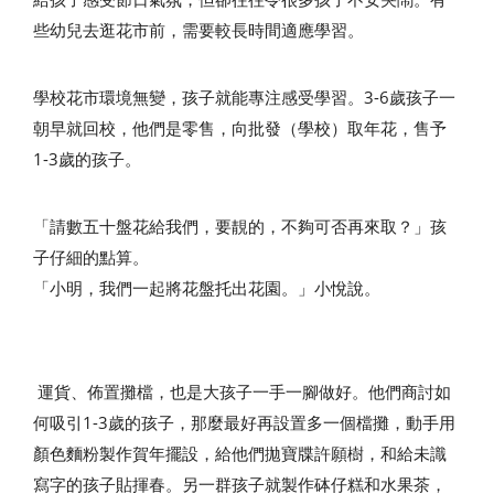
些幼兒去逛花市前，需要較長時間適應學習。
學校花市環境無變，孩子就能專注感受學習。3-6歲孩子一
朝早就回校，他們是零售，向批發（學校）取年花，售予
1-3歲的孩子。
「請數五十盤花給我們，要靚的，不夠可否再來取？」孩
子仔細的點算。
「小明，我們一起將花盤托出花園。」小悅說。
運貨、佈置攤檔，也是大孩子一手一腳做好。他們商討如
何吸引1-3歲的孩子，那麼最好再設置多一個檔攤，動手用
顏色麵粉製作賀年擺設，給他們拋寶牒許願樹，和給未識
寫字的孩子貼揮春。另一群孩子就製作砵仔糕和水果茶，