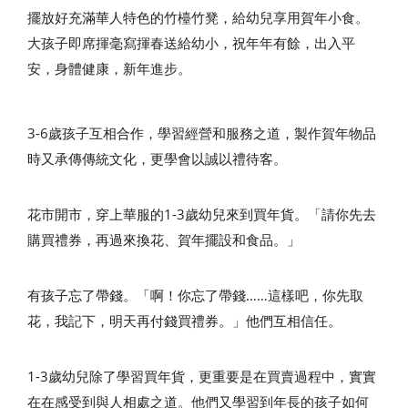
擺放好充滿華人特色的竹檯竹凳，給幼兒享用賀年小食。
大孩子即席揮毫寫揮春送給幼小，祝年年有餘，出入平
安，身體健康，新年進步。
3-6歲孩子互相合作，學習經營和服務之道，製作賀年物品
時又承傳傳統文化，更學會以誠以禮待客。
花市開市，穿上華服的1-3歲幼兒來到買年貨。「請你先去
購買禮券，再過來換花、賀年擺設和食品。」
有孩子忘了帶錢。「啊！你忘了帶錢……這樣吧，你先取
花，我記下，明天再付錢買禮券。」他們互相信任。
1-3歲幼兒除了學習買年貨，更重要是在買賣過程中，實實
在在感受到與人相處之道。他們又學習到年長的孩子如何