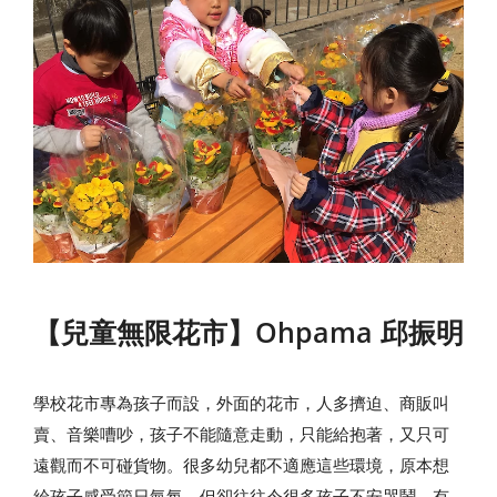
【兒童無限花市】Ohpama 邱振明
學校花市專為孩子而設，外面的花市，人多擠迫、商販叫
賣、音樂嘈吵，孩子不能隨意走動，只能給抱著，又只可
遠觀而不可碰貨物。很多幼兒都不適應這些環境，原本想
給孩子感受節日氣氛，但卻往往令很多孩子不安哭鬧。有