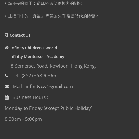
請不要唧孩子：從BB的苦笑到權力的馴化
主播口中的「身後」 專業的失守 還是時代的轉變？
Contact Us
Infinity Children's World
Infinity Montessori Academy
8 Somerset Road, Kowloon, Hong Kong.
Tel : (852) 35896366
Mail :
infinitycw@gmail.com
Business Hours :
Monday to Friday (except Public Holiday)
8:30am - 5:00pm