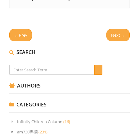
← Prev
Next →
SEARCH
AUTHORS
CATEGORIES
Infinity Children Column
(16)
am730專欄
(231)