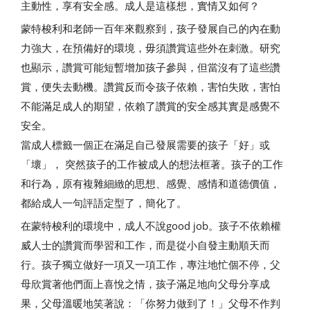
主動性，享有安全感。成人是這樣想，實情又如何？
蒙特梭利和老師一百年來觀察到，孩子發展自己的內在動
力強大，在預備好的環境，毋須讚賞這些外在刺激。研究
也顯示，讚賞可能短暫增加孩子參與，但當沒有了這些讚
賞，便失去動機。讚賞反而令孩子依賴，害怕失敗，害怕
不能滿足成人的期望，依賴了讚賞的安全感其實是感覺不
安全。
當成人標籤一個正在滿足自己發展需要的孩子「好」或
「壞」， 突然孩子的工作被成人的想法框著。孩子的工作
和行為，原有複雜細緻的思想、感覺、感情和道德價值，
都給成人一句評語定型了，簡化了。
在蒙特梭利的環境中，成人不說good job。孩子不依賴權
威人士的讚賞而學習和工作，而是從小自發主動順天而
行。孩子獨立做好一項又一項工作，專注地忙個不停，父
母欣賞著他們面上喜悅之情，孩子滿足地向父母分享成
果，父母溫暖地笑著說：「你努力做到了！」父母不作判