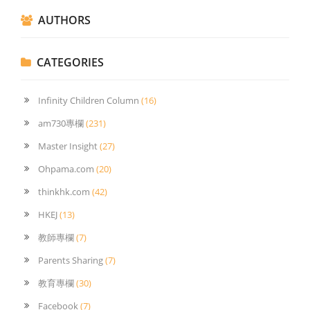
AUTHORS
CATEGORIES
Infinity Children Column
(16)
am730專欄
(231)
Master Insight
(27)
Ohpama.com
(20)
thinkhk.com
(42)
HKEJ
(13)
教師專欄
(7)
Parents Sharing
(7)
教育專欄
(30)
Facebook
(7)