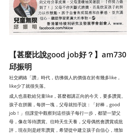
【甚麼比說good job好？】am730
邱振明
社交網絡「讚」時代，彷彿個人的價值在於有幾多like，
like少了就很失落。
成人也喜歡給兒童like，甚麼都講正向的今天，要多讚賞。
孩子在拼圖，每拼一塊，父母就拍手說：「好棒，good
job！」但課堂中觀察到這些孩子每行一步，都望一望父
母，像在等待讚賞。往時天生天養，父母偶然會讚賞或批
評，現在則是經常讚賞，希望從中建立孩子自信心，增加