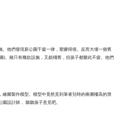
施。他們發現新公園千篇一律，塑膠得很。反而大埔一個舊
圖)。雖只有幾款設施，又頗殘舊，但孩子都樂此不疲。他們
，繪圖製作模型。模型中竟然見到筆者兒時的兩層樓高的滑
公園設計師， 聽聽孩子意見吧。