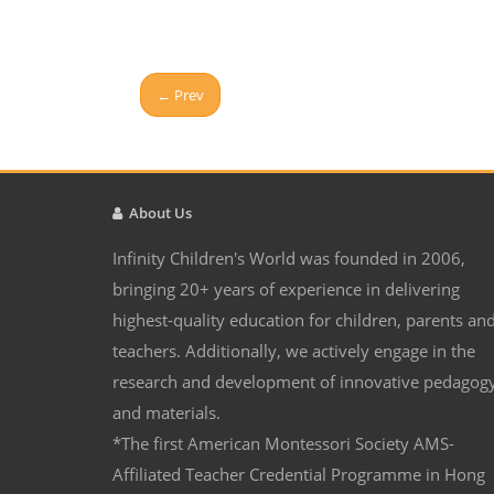
← Prev
About Us
Infinity Children's World was founded in 2006,
bringing 20+ years of experience in delivering
highest-quality education for children, parents an
teachers. Additionally, we actively engage in the
research and development of innovative pedagog
and materials.
*The first American Montessori Society AMS-
Affiliated Teacher Credential Programme in Hong