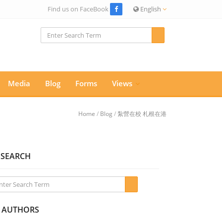
Find us on FaceBook
English
Media
Blog
Forms
Views
Home
/
Blog
/
紮營在校 札根在港
SEARCH
AUTHORS