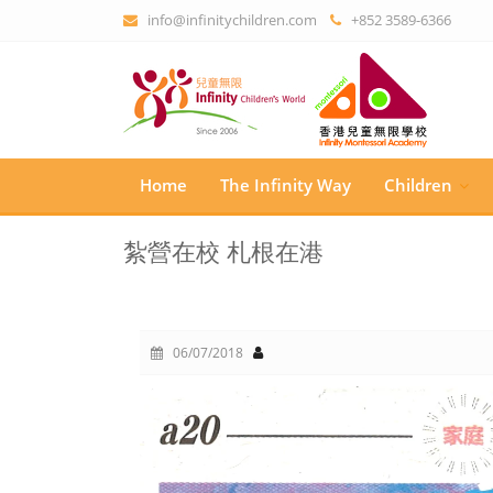
info@infinitychildren.com
+852 3589-6366
Home
The Infinity Way
Children
紮營在校 札根在港
06/07/2018