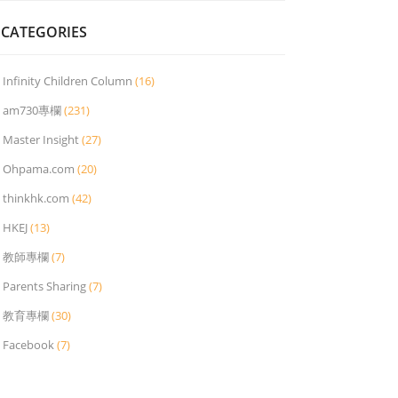
CATEGORIES
Infinity Children Column
(16)
am730專欄
(231)
Master Insight
(27)
Ohpama.com
(20)
thinkhk.com
(42)
HKEJ
(13)
教師專欄
(7)
Parents Sharing
(7)
教育專欄
(30)
Facebook
(7)