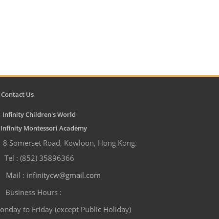
Contact Us
Infinity Children's World
nfinity Montessori Academy
8 Somerset Road, Kowloon, Hong Kong.
Tel : (852) 35896366
Mail :
infinitycw@gmail.com
Business Hours :
onday to Friday (except Public Holiday)