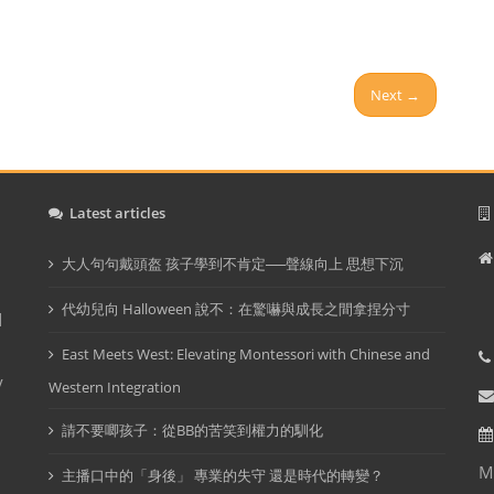
Next →
Latest articles
大人句句戴頭盔 孩子學到不肯定──聲線向上 思想下沉
I
代幼兒向 Halloween 說不：在驚嚇與成長之間拿捏分寸
d
East Meets West: Elevating Montessori with Chinese and
y
Western Integration
請不要唧孩子：從BB的苦笑到權力的馴化
M
主播口中的「身後」 專業的失守 還是時代的轉變？