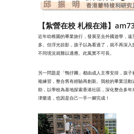
【紮營在校 札根在港】am73
近年幼稚園的畢業旅行，發展至去外國遊學，遠
多。但浮光掠影，孩子以為看過了，就不再深入
不同境況就難以適應。此風實不可長。
另一問題是「鴨仔團」都由成人主導安排，孩子
複練習，整合舊有經驗再創新。我校的畢業活動
助，以學校為基地探索香港社區，深化整合多年
津樂道，也因是自己一手一腳完成！