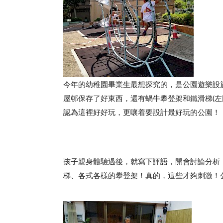
今年的幼稚園畢業生最想探究的，是公園遊樂設
屋邨保存了好東西，還有蝸牛攀登架和鐵滑梯(左
認為這裡好好玩，更嚷着要設計最好玩的公園！
孩子親身體驗過後，就寫下評語，開會討論分析
梯、各式各樣的攀登架！真的，這些才夠刺激！