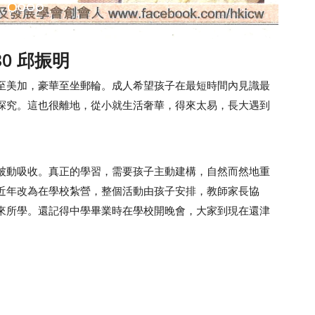
0 邱振明
至美加，豪華至坐郵輪。成人希望孩子在最短時間內見識最
探究。這也很離地，從小就生活奢華，得來太易，長大遇到
被動吸收。真正的學習，需要孩子主動建構，自然而然地重
近年改為在學校紮營，整個活動由孩子安排，教師家長協
來所學。還記得中學畢業時在學校開晚會，大家到現在還津