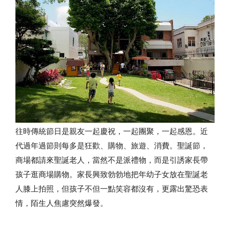
往時傳統節日是親友一起慶祝，一起團聚，一起感恩。近
代過年過節則每多是狂歡、購物、旅遊、消費。聖誕節，
商場都請來聖誕老人，當然不是派禮物，而是引誘家長帶
孩子逛商場購物。家長興致勃勃地把年幼子女放在聖誕老
人膝上拍照，但孩子不但一點笑容都沒有，更露出驚恐表
情，陌生人焦慮突然爆發。