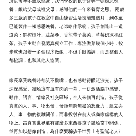
所以每年冬至或聖誕，我們學校的孩子會弄一頓感恩晚
餐，獻給父母或祖父母，感謝他們一年來養育之恩。 兩歲
多三歲的孩子在教室中自由練習生活技能幾個月，到冬至
已能製作一頓感恩晚餐。老師略作示範，孩子創造出一道
道菜：鮮榨橙汁、蔬菜卷、香煎帶子薯菜、草莓奶凍和紅
茶。孩子主動自發認真獨立工作，專注做菜幾個小時，按
步就班跟着十多個程序做飯，不但手眼協調，而是整個人
都協調，也和其他人協調。
家長享受晚餐時都笑不攏嘴，也有感動得眼泛淚光。孩子
深深感受、體驗這有血有肉的一幕，一併激活腦中感覺、
動作、語言、情緒及社交區域，全人來個再創造。孩子從
真實的人、事、物出發，發揮無窮無盡的想像力，建立與
人、事、物的複雜關係，而非投射在前人或商家虛構的人
物上。當真實世界還有那麼多東西要孩子體驗當中關係，
並再加以想像創造，為什麼要騙孩子世界上有聖誕老人?