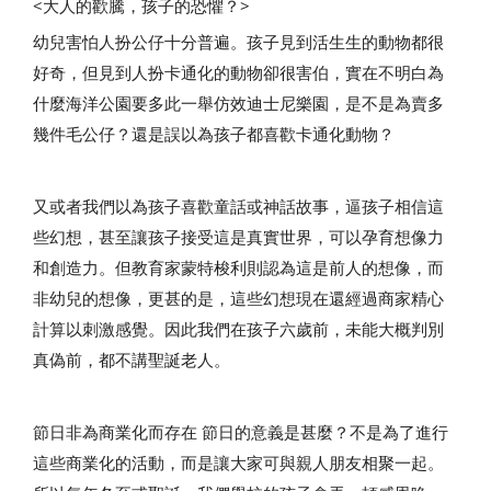
<大人的歡騰，孩子的恐懼？>
幼兒害怕人扮公仔十分普遍。孩子見到活生生的動物都很
好奇，但見到人扮卡通化的動物卻很害伯，實在不明白為
什麼海洋公園要多此一舉仿效迪士尼樂園，是不是為賣多
幾件毛公仔？還是誤以為孩子都喜歡卡通化動物？
又或者我們以為孩子喜歡童話或神話故事，逼孩子相信這
些幻想，甚至讓孩子接受這是真實世界，可以孕育想像力
和創造力。但教育家蒙特梭利則認為這是前人的想像，而
非幼兒的想像，更甚的是，這些幻想現在還經過商家精心
計算以刺激感覺。因此我們在孩子六歲前，未能大概判別
真偽前，都不講聖誕老人。
節日非為商業化而存在 節日的意義是甚麼？不是為了進行
這些商業化的活動，而是讓大家可與親人朋友相聚一起。