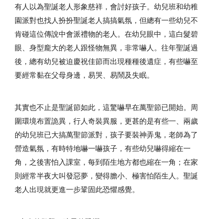
有人以為聖誕老人形象慈祥，會討好孩子。幼兒班和幼稚
園派對也找人扮扮聖誕老人搞搞氣氛，但總有一些幼兒不
肯碰這位傳說中會派禮物的老人。在幼兒眼中，這白髮碧
眼、身型龐大的老人跟怪物無異，非常嚇人。往年聖誕過
後，總有幼兒被迫慶祝佳節而出現種種後遺症，有些嚇至
要經常黏在父母身邊，易哭、易鬧及失眠。
其實也不止是聖誕節如此，這驚嚇早在萬聖節已開始。周
圍環境布置詭異，行人奇裝異服，更甚的是有些一、兩歲
的幼兒班已大搞萬聖節派對，孩子要裝神弄鬼，老師為了
營造氣氛，有時特地嚇一嚇孩子，有些幼兒嚇得縮在一
角，之後害怕入課室，每到陌生地方都也縮在一角；在家
則經常半夜大叫發惡夢，變得膽小、極害怕陌生人。聖誕
老人出現就更進一步鞏固此恐懼感覺。