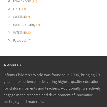
thinkhk.com
(42)
HKEJ
(13)
教師專欄
(7)
Parents Sharing
(7)
教育專欄
(30)
Facebook
(7)
About Us
Infinity Children's World was founded in 2006, bringing 20+
years of experience in delivering highest-quality education
for children, parents and teachers. Additionally, we actively
engage in the research and development of innovative
pedagogy and materials.