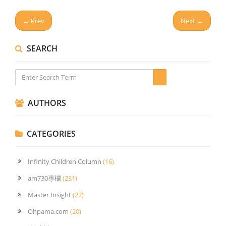
← Prev
Next →
SEARCH
AUTHORS
CATEGORIES
Infinity Children Column
(16)
am730專欄
(231)
Master Insight
(27)
Ohpama.com
(20)