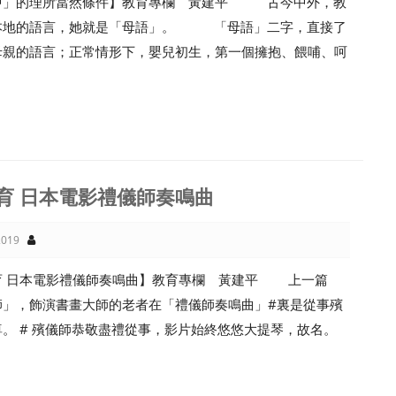
中」的理所當然條件】教育專欄 黃建平 古今中外，教
本地的語言，她就是「母語」。 「母語」二字，直接了
母親的語言；正常情形下，嬰兒初生，第一個擁抱、餵哺、呵
育 日本電影禮儀師奏鳴曲
019
育 日本電影禮儀師奏鳴曲】教育專欄 黃建平 上一篇
師」，飾演書畫大師的老者在「禮儀師奏鳴曲」#裏是從事殯
。 # 殯儀師恭敬盡禮從事，影片始終悠悠大提琴，故名。