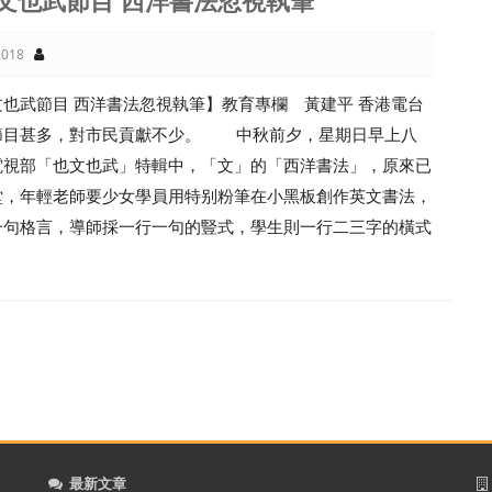
文也武節目 西洋書法忽視執筆
018
也武節目 西洋書法忽視執筆】教育專欄 黃建平 香港電台
節目甚多，對市民貢獻不少。 中秋前夕，星期日早上八
電視部「也文也武」特輯中，「文」的「西洋書法」，原來已
堂，年輕老師要少女學員用特别粉筆在小黑板創作英文書法，
一句格言，導師採一行一句的豎式，學生則一行二三字的橫式
最新文章