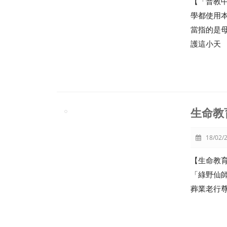
【「普教
學都使用
當指的是
護這小天
生命教
18/02/2
【生命教
「綠野仙
葬業老行尊