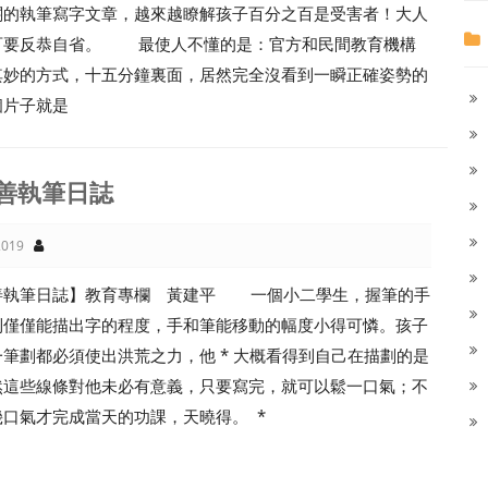
關的執筆寫字文章，越來越瞭解孩子百分之百是受害者！大人
百要反恭自省。 最使人不懂的是：官方和民間教育機構
其妙的方式，十五分鐘裏面，居然完全沒看到一瞬正確姿勢的
個片子就是
善執筆日誌
019
善執筆日誌】教育專欄 黃建平 一個小二學生，握筆的手
到僅僅能描出字的程度，手和筆能移動的幅度小得可憐。孩子
筆劃都必須使出洪荒之力，他 * 大概看得到自己在描劃的是
然這些線條對他未必有意義，只要寫完，就可以鬆一口氣；不
口氣才完成當天的功課，天曉得。 *