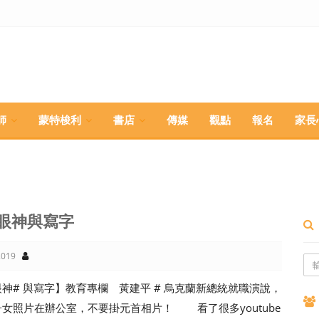
師
蒙特梭利
書店
傳媒
觀點
報名
家長
眼神與寫字
019
神# 與寫字】教育專欄 黃建平 # 烏克蘭新總統就職演說，
女照片在辦公室，不要掛元首相片！ 看了很多youtube