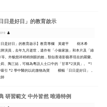
日日是好日」的教育啟示
019
日日是好日」的教育啟示】教育專欄 黃建平 樹木希
老牌演員，去年九月逝世，遺作有「小偷家族」和本片及「綠
*1等。外貌慈祥稍稍倒眼的她，類似香港影藝界現在的羅蘭、
莉、陶三姑，可稱為粵語人士口中的「甘草*2演員」。 *1
分吸引 *2 學中醫的以此微物為寶 横幅「日日是好日」，
老師
典 研習範文 中外皆然 唯港特例