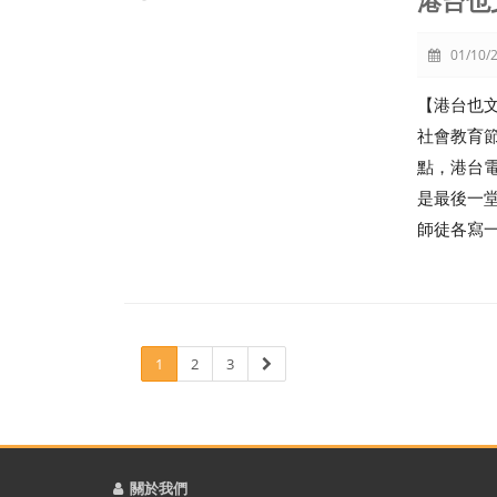
港台也
01/10/2
【港台也文
社會教育
點，港台
是最後一
師徒各寫
1
2
3
關於我們