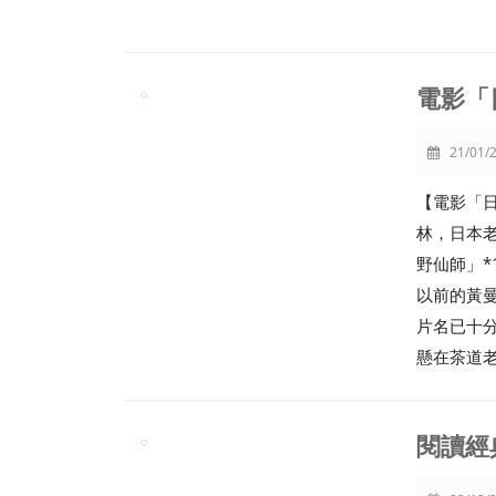
電影「
21/01/2
【電影「
林，日本
野仙師」
以前的黃曼
片名已十
懸在茶道
閱讀經