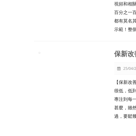
視頻和相
百分之一
都有莫名
示範！整
保新改
25/04/2
【保新改
很低，低
專注到每一
甚麼，雖
過，要鬆幾