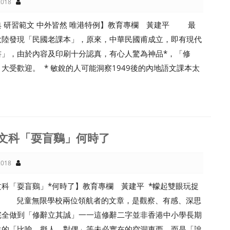
018
典 研習範文 中外皆然 唯港特例】教育專欄 黃建平 最
大陸發現「民國老課本」，原來，中華民國甫成立，即有現代
書」，由於內容及印刷十分認真，有心人驚為神品*，「修
大受歡迎。 * 敏銳的人可能洞察1949後的內地語文課本太
文科「耍盲鷄」何時了
018
科「耍盲鷄」*何時了】教育專欄 黃建平 *幪起雙眼玩捉
 兒童無限學校兩位領航者的文章，是觀察、有感、深思
完全做到「修辭立其誠」一一這修辭二字並非香港中小學長期
生的「比喻、擬人、對偶」等未必實在的空洞東西，而是「說