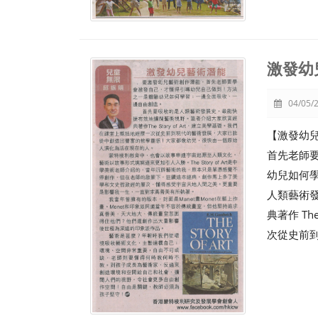
激發幼
04/05/2
【激發幼
首先老師
幼兒如何
人類藝術
典著作 Th
次從史前