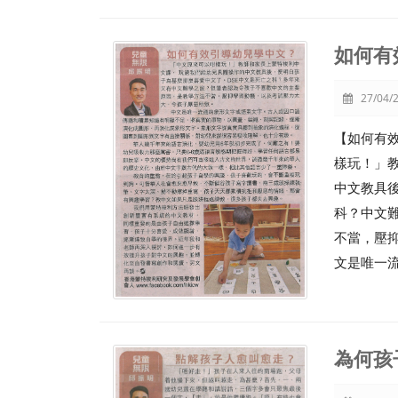
如何有
27/04/2
【如何有
樣玩！」
中文教具後
科？中文
不當，壓
文是唯一
為何孩