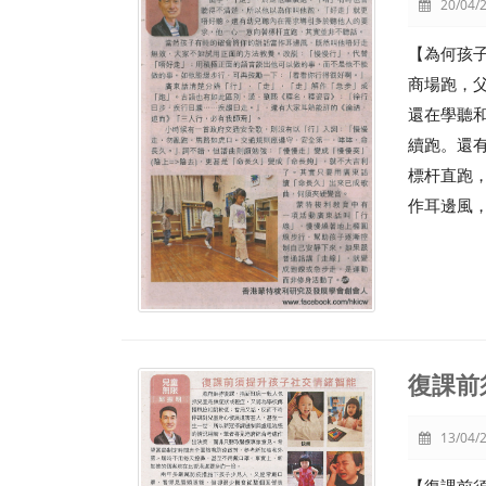
20/04/2
【為何孩
商場跑，
還在學聽
續跑。還
標杆直跑
作耳邊風
復課前
13/04/2