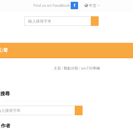
Find us on FaceBook
中文
心聲
主頁
/
觀點分類
/
am730專欄
搜尋
作者