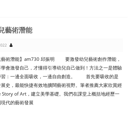
兒藝術潛能
022
兒藝術潛能】am730 邱振明 要激發幼兒藝術創作潛能，
要學會激發自己，才懂得引導幼兒自己做到！方法之一是體驗
學習：一邊全面吸收，一邊自由創造。 首先要吸收的是
發展史，最能快捷有效地擴闊藝術視野。筆者推薦大家欣賞經
e Story of Art，建立美學基礎。我們在課堂上概括地經歷一
到現代的藝術發展