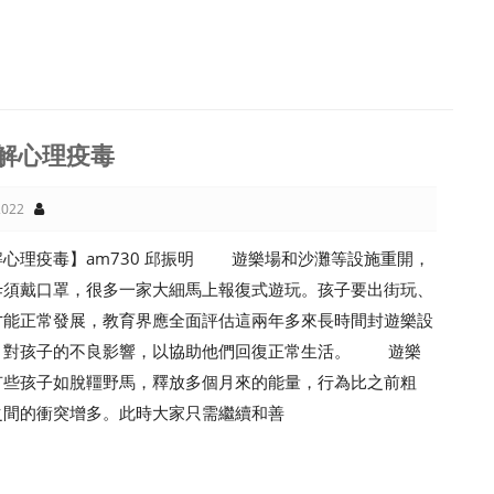
解心理疫毒
022
解心理疫毒】am730 邱振明 遊樂場和沙灘等設施重開，
毋須戴口罩，很多一家大細馬上報復式遊玩。孩子要出街玩、
才能正常發展，教育界應全面評估這兩年多來長時間封遊樂設
，對孩子的不良影響，以協助他們回復正常生活。 遊樂
有些孩子如脫韁野馬，釋放多個月來的能量，行為比之前粗
之間的衝突增多。此時大家只需繼續和善