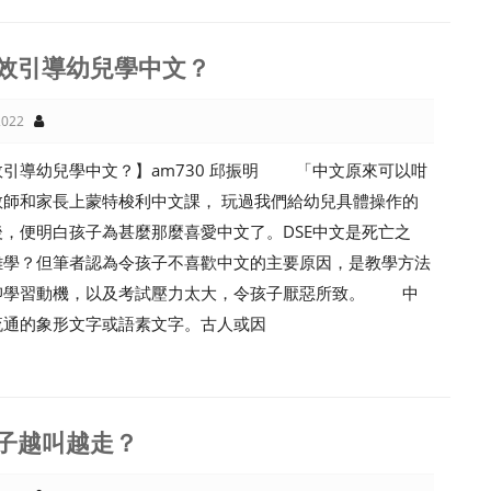
效引導幼兒學中文？
022
效引導幼兒學中文？】am730 邱振明 「中文原來可以咁
教師和家長上蒙特梭利中文課， 玩過我們給幼兒具體操作的
，便明白孩子為甚麼那麼喜愛中文了。DSE中文是死亡之
難學？但筆者認為令孩子不喜歡中文的主要原因，是教學方法
抑學習動機，以及考試壓力太大，令孩子厭惡所致。 中
流通的象形文字或語素文字。古人或因
子越叫越走？