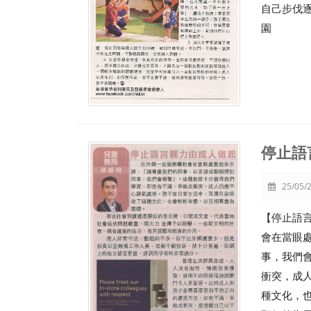
自己步伐
園
停止語
25/05/2
【停止語
會在當眼
事，我們
衝突，成
種文化，