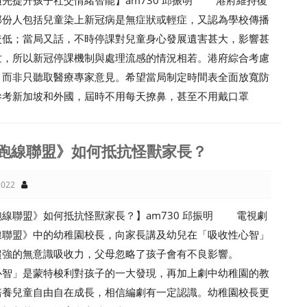
須先提升孩子社交情緒智能】am730 邱振明 港府維持復
部份人包括兒童染上新冠病是無症狀或輕症，又認為學校傳播
較低；當局又話，不時停課對兒童身心發展遺害甚大，影響甚
世，所以新冠停課機制與處理流感的情況相若。港府綜合考慮
，而非只聽取醫療專家意見。希望當局制定時間表全面放寬防
參考新加坡和外國，屆時不用每天撩鼻，甚至不用戴口罩
跑線聯盟》如何抵抗怪獸家長？
022
跑線聯盟》如何抵抗怪獸家長？】am730 邱振明 電視劇
線聯盟》中的幼稚園校長，向家長講及幼兒在「吸收性心智」
超強的無意識吸收力，父母忽略了孩子會有不良影響。
心智」是蒙特梭利對孩子的一大發現，再加上劇中幼稚園的教
培養兒童自由自在成長，相信編劇有一定認識。幼稚園校長更