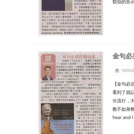
類似的告
金句必
18/05/2
【金句必
看到了就
分流行，
教不如身
hear and I