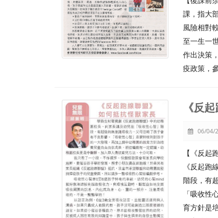
【復課前
課，指大
風險相對
至一生一
作出決策
疫政策，
《反起
06/04/2
【《反起
《反起跑
階段，有
「吸收性
育方針是