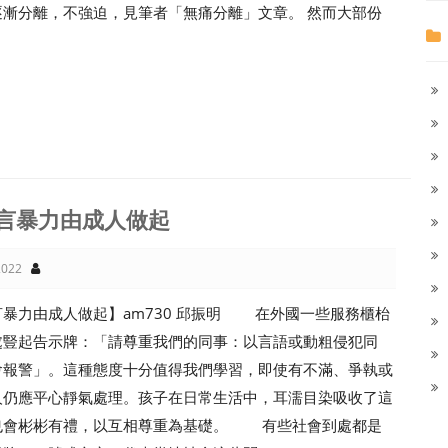
逐漸分離，不強迫，見筆者「無痛分離」文章。 然而大部份
言暴力由成人做起
022
言暴力由成人做起】am730 邱振明 在外國一些服務櫃枱
處豎起告示牌：「請尊重我們的同事：以言語或動粗侵犯同
會報警」。這種態度十分值得我們學習，即使有不滿、爭執或
人仍應平心靜氣處理。孩子在日常生活中，耳濡目染吸收了這
也會彬彬有禮，以互相尊重為基礎。 有些社會到處都是