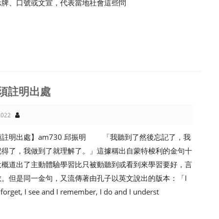
示牌、口號或文宣，代表當地社會這些問
須註明出處
022
須註明出處】am730 邱振明 「我聽到了然後忘記了，我
記得了，我做到了就理解了。」這據稱出自蒙特梭利的金句十
大概道出了主動體驗學習比只被動聽到或看到來學習要好，言
教。但是同一金句，又流傳著由孔子以英文說出的版本：「I
 forget, I see and I remember, I do and I underst