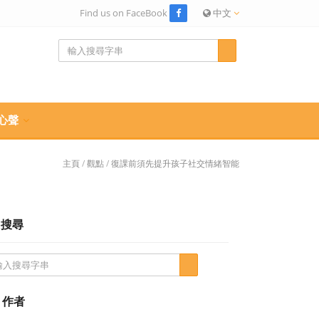
Find us on FaceBook
中文
心聲
主頁
/
觀點
/
復課前須先提升孩子社交情緒智能
搜尋
作者