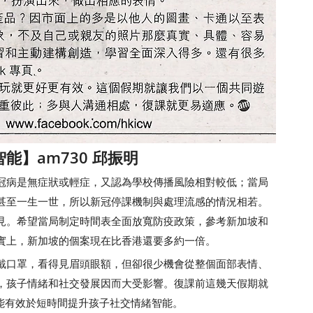
】am730 邱振明
病是無症狀或輕症，又認為學校傳播風險相對較低；當局
甚至一生一世，所以新冠停課機制與處理流感的情況相若。
見。希望當局制定時間表全面放寬防疫政策，參考新加坡和
實上，新加坡的個案現在比香港還要多約一倍。
口罩，看得見眉頭眼額，但卻很少機會從整個面部表情、
，孩子情緒和社交發展因而大受影響。復課前這幾天假期就
吧，這樣能有效於短時間提升孩子社交情緒智能。