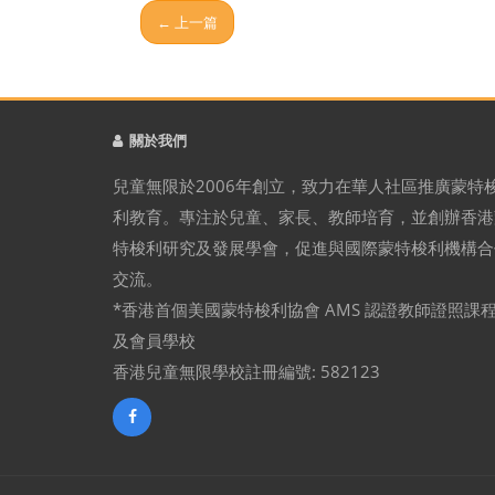
← 上一篇
關於我們
兒童無限於2006年創立，致力在華人社區推廣蒙特
利教育。專注於兒童、家長、教師培育，並創辦香港
特梭利研究及發展學會，促進與國際蒙特梭利機構合
交流。
*香港首個美國蒙特梭利協會 AMS 認證教師證照課
及會員學校
香港兒童無限學校註冊編號: 582123