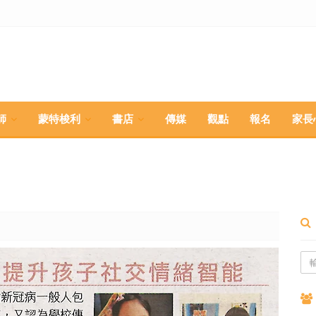
師
蒙特梭利
書店
傳媒
觀點
報名
家長