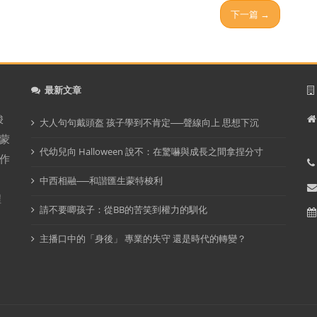
下一篇 →
最新文章
梭
大人句句戴頭盔 孩子學到不肯定──聲線向上 思想下沉
蒙
代幼兒向 Halloween 說不：在驚嚇與成長之間拿捏分寸
作
中西相融──和諧匯生蒙特梭利
程
請不要唧孩子：從BB的苦笑到權力的馴化
主播口中的「身後」 專業的失守 還是時代的轉變？