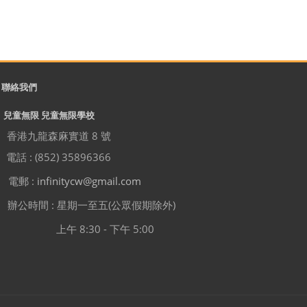
聯絡我們
兒童無限 兒童無限學校
香港九龍森麻實道 8 號
電話 : (852) 35896366
電郵 :
infinitycw@gmail.com
辦公時間 : 星期一至五(公眾假期除外)
上午 8:30 - 下午 5:00