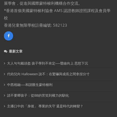
展學會，促進與國際蒙特梭利機構合作交流。
*香港首個美國蒙特梭利協會 AMS 認證教師證照課程及會員學
校
香港兒童無限學校註冊編號: 582123
最新文章
大人句句戴頭盔 孩子學到不肯定──聲線向上 思想下沉
代幼兒向 Halloween 說不：在驚嚇與成長之間拿捏分寸
中西相融──和諧匯生蒙特梭利
請不要唧孩子：從BB的苦笑到權力的馴化
主播口中的「身後」 專業的失守 還是時代的轉變？