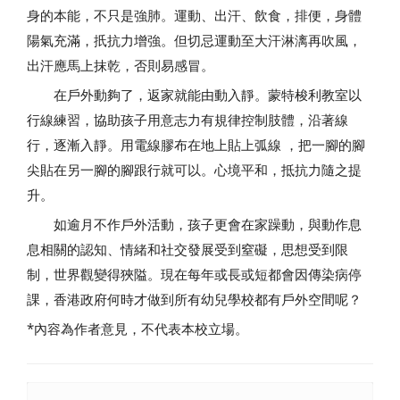
身的本能，不只是強肺。運動、出汗、飲食，排便，身體
陽氣充滿，扺抗力增強。但切忌運動至大汗淋漓再吹風，
出汗應馬上抹乾，否則易感冒。
在戶外動夠了，返家就能由動入靜。蒙特梭利教室以
行線練習，協助孩子用意志力有規律控制肢體，沿著線
行，逐漸入靜。用電線膠布在地上貼上弧線 ，把一腳的腳
尖貼在另一腳的腳跟行就可以。心境平和，抵抗力隨之提
升。
如逾月不作戶外活動，孩子更會在家躁動，與動作息
息相關的認知、情緒和社交發展受到窒礙，思想受到限
制，世界觀變得狹隘。現在每年或長或短都會因傳染病停
課，香港政府何時才做到所有幼兒學校都有戶外空間呢？
*內容為作者意見，不代表本校立場。