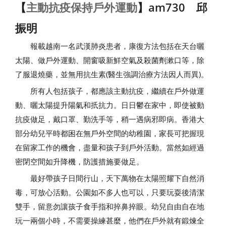
【
主動抗疫保持戶外運動
】
am730 邱
振明
報載越南一名武漢肺炎患者，康復方法包括在天台曬
太陽、做戶外運動、開窗吸新鮮空氣及殺菌劑漱口等，除
了服退燒藥，並無用抗生素(醫生強調治療方法因人而異)。
所有人包括孩子，都應該主動抗疫，繼續在戶外做運
動、曬太陽提升陽氣和扺抗力。日日鬱在家中，即使被動
抗疫做足，戴口罩、勤洗手等，稍一遇病邪即病。香港大
部分幼兒平時都困在無戶外空間的幼稚園，家長可把握現
在留家工作的機會，盡量和孩子到戶外活動。當然如經過
密閉空間如升降機，防護措施要做足。
最好帶孩子日間行山，天下萬物在太陽照耀下自然消
毒，可放心活動。公園如不多人也可以，只要玩耍後清潔
雙手，留意勿讓孩子食手指和捽鼻捽眼。幼兒自由自在地
玩一兩個小時，不需要操練甚麼，他們在戶外就有鍛煉全