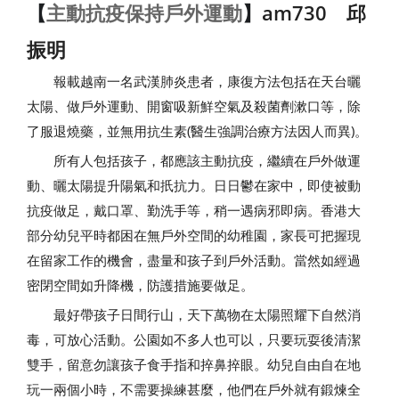
【
主動抗疫保持戶外運動
】
am730 邱
振明
報載越南一名武漢肺炎患者，康復方法包括在天台曬
太陽、做戶外運動、開窗吸新鮮空氣及殺菌劑漱口等，除
了服退燒藥，並無用抗生素(醫生強調治療方法因人而異)。
所有人包括孩子，都應該主動抗疫，繼續在戶外做運
動、曬太陽提升陽氣和扺抗力。日日鬱在家中，即使被動
抗疫做足，戴口罩、勤洗手等，稍一遇病邪即病。香港大
部分幼兒平時都困在無戶外空間的幼稚園，家長可把握現
在留家工作的機會，盡量和孩子到戶外活動。當然如經過
密閉空間如升降機，防護措施要做足。
最好帶孩子日間行山，天下萬物在太陽照耀下自然消
毒，可放心活動。公園如不多人也可以，只要玩耍後清潔
雙手，留意勿讓孩子食手指和捽鼻捽眼。幼兒自由自在地
玩一兩個小時，不需要操練甚麼，他們在戶外就有鍛煉全