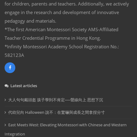
for children, parents and teachers. Additionally, we actively
engage in the research and development of innovative
pedagogy and materials.
*The first American Montessori Society AMS-Affiliated
Teacher Credential Programme in Hong Kong.
*Infinity Montessori Academy School Registration No.:
582123A
Latest articles
大人句句戴頭盔 孩子學到不肯定──聲線向上 思想下沉
代幼兒向 Halloween 說不：在驚嚇與成長之間拿捏分寸
East Meets West: Elevating Montessori with Chinese and Western
Integration