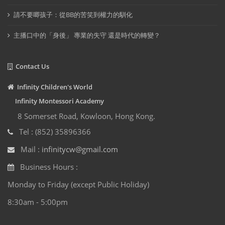
請不要唧孩子：從BB的苦笑到權力的馴化
主播口中的「身後」 專業的失守 還是時代的轉變？
Contact Us
Infinity Children's World
Infinity Montessori Academy
8 Somerset Road, Kowloon, Hong Kong.
Tel : (852) 35896366
Mail :
infinitycw@gmail.com
Business Hours :
Monday to Friday (except Public Holiday)
8:30am - 5:00pm