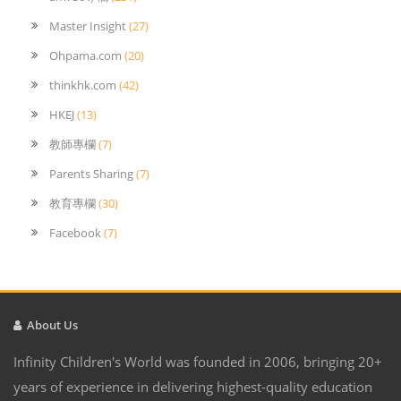
Master Insight
(27)
Ohpama.com
(20)
thinkhk.com
(42)
HKEJ
(13)
教師專欄
(7)
Parents Sharing
(7)
教育專欄
(30)
Facebook
(7)
About Us
Infinity Children's World was founded in 2006, bringing 20+
years of experience in delivering highest-quality education