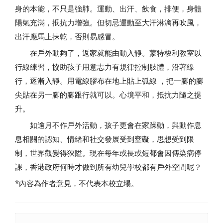
身的本能，不只是強肺。運動、出汗、飲食，排便，身體
陽氣充滿，扺抗力增強。但切忌運動至大汗淋漓再吹風，
出汗應馬上抹乾，否則易感冒。
在戶外動夠了，返家就能由動入靜。蒙特梭利教室以
行線練習，協助孩子用意志力有規律控制肢體，沿著線
行，逐漸入靜。用電線膠布在地上貼上弧線 ，把一腳的腳
尖貼在另一腳的腳跟行就可以。心境平和，抵抗力隨之提
升。
如逾月不作戶外活動，孩子更會在家躁動，與動作息
息相關的認知、情緒和社交發展受到窒礙，思想受到限
制，世界觀變得狹隘。現在每年或長或短都會因傳染病停
課，香港政府何時才做到所有幼兒學校都有戶外空間呢？
*內容為作者意見，不代表本校立場。