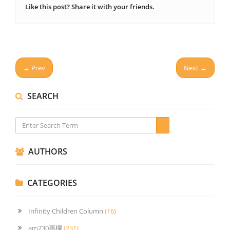
Like this post? Share it with your friends.
← Prev
Next →
SEARCH
AUTHORS
CATEGORIES
Infinity Children Column
(16)
am730專欄
(231)