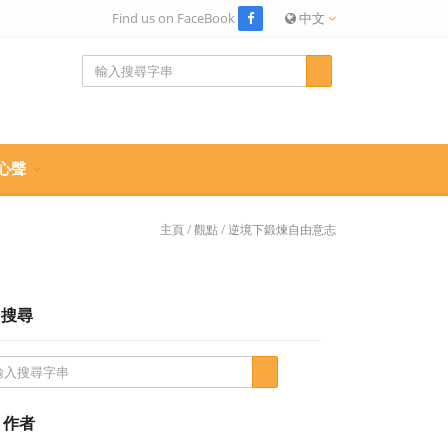
Find us on FaceBook
中文
心聲
主頁
/
觀點
/
逆境下鍛煉自由意志
搜尋
作者