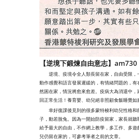
【逆境下鍛煉自由意志】am73
逆境、疫境令全人類長留在家，自由受限，一
動作感覺和語言發展遲緩的，有情緒問題的，有
然困在家，情況將愈來愈差。疫病大為消退中，
回正常生活！養育嬰、幼兒絕非照顧食飯睡覺如
幸好復課後見到的很多蒙特梭利幼兒性格和能
子，動若脫兔。因為一開始防疫留家，家長就聽
給予最大的自由，不作網上教學，多工作、多遊
兒仍留在家的，可參考筆者之前的文章。