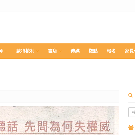
師
蒙特梭利
書店
傳媒
觀點
報名
家長