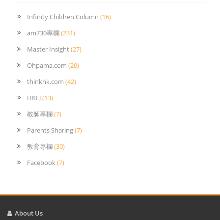
Infinity Children Column
(16)
am730專欄
(231)
Master Insight
(27)
Ohpama.com
(20)
thinkhk.com
(42)
HKEJ
(13)
教師專欄
(7)
Parents Sharing
(7)
教育專欄
(30)
Facebook
(7)
About Us