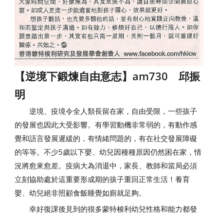
【逆境下鍛煉自由意志】am730 邱振
明
逆境、疫境令全人類長留在家，自由受限，一些孩子
的發展也因此大受影響。有學習動機非常弱的，有動作感
覺和語言發展遲緩的，有情緒問題的，有在社交發展障礙
的等等。不少5歲以下嬰、幼兒因種種原因仍然困在家，情
況將愈來愈差。疫病大為消退中，家長、教師和當局必須
立刻協助處於這重要形成期的孩子重回正常生活！養育
嬰、幼兒絕非照顧食飯睡覺如廁就足夠。
幸好復課後見到的很多蒙特梭利幼兒性格和能力都發