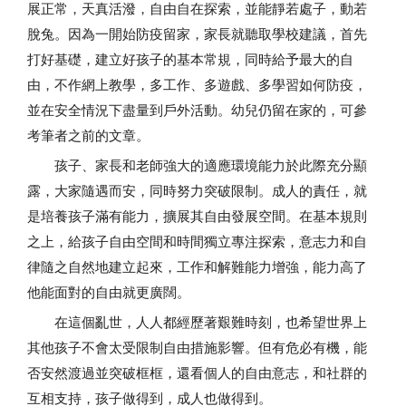
展正常，天真活潑，自由自在探索，並能靜若處子，動若
脫兔。因為一開始防疫留家，家長就聽取學校建議，首先
打好基礎，建立好孩子的基本常規，同時給予最大的自
由，不作網上教學，多工作、多遊戲、多學習如何防疫，
並在安全情況下盡量到戶外活動。幼兒仍留在家的，可參
考筆者之前的文章。
孩子、家長和老師強大的適應環境能力於此際充分顯
露，大家隨遇而安，同時努力突破限制。成人的責任，就
是培養孩子滿有能力，擴展其自由發展空間。在基本規則
之上，給孩子自由空間和時間獨立專注探索，意志力和自
律隨之自然地建立起來，工作和解難能力增強，能力高了
他能面對的自由就更廣闊。
在這個亂世，人人都經歷著艱難時刻，也希望世界上
其他孩子不會太受限制自由措施影響。但有危必有機，能
否安然渡過並突破框框，還看個人的自由意志，和社群的
互相支持，孩子做得到，成人也做得到。