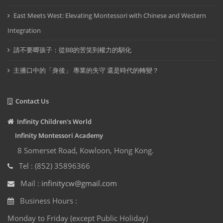
East Meets West: Elevating Montessori with Chinese and Western
Integration
請不要唧孩子：從BB的苦笑到權力的馴化
主播口中的「身後」 專業的失守 還是時代的轉變？
Contact Us
Infinity Children's World
Infinity Montessori Academy
8 Somerset Road, Kowloon, Hong Kong.
Tel : (852) 35896366
Mail :
infinitycw@gmail.com
Business Hours :
Monday to Friday (except Public Holiday)