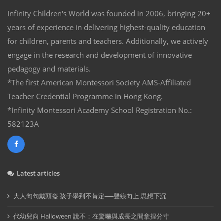
Infinity Children's World was founded in 2006, bringing 20+
years of experience in delivering highest-quality education
for children, parents and teachers. Additionally, we actively
engage in the research and development of innovative
pedagogy and materials.
*The first American Montessori Society AMS-Affiliated
Teacher Credential Programme in Hong Kong.
*Infinity Montessori Academy School Registration No.:
582123A
Latest articles
大人句句戴頭盔 孩子學到不肯定──聲線向上 思想下沉
代幼兒向 Halloween 說不：在驚嚇與成長之間拿捏分寸