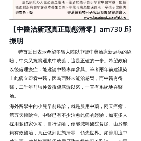
【中醫治新冠真正動態清零】am730 邱
振明
特首近日表示希望學習大陸以中醫中藥治療新冠病的經
驗，中央又統籌運來中成藥，這是正確的一步。希望政府
以後處理疫症，能邀請中醫專家參與。筆者兩年前建議染
上此病立即看中醫，因為西醫未能治感冒，而中醫有得
醫，二千年前張仲景撰傷寒論以來，一直有系統地在醫
治。
海外留學中的小兒早前確診，就是服用中藥，兩天痊癒，
第五天轉陰性。中醫已有不少治愈此病的經驗，如更多人
採用並留家休養，自行隔離，便能減輕醫院負擔。由於能
夠有效醫治，真正做到動態清零，領先世界。如善用這中