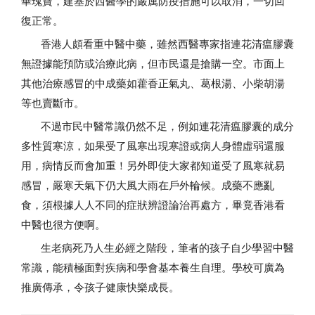
華瑰寶，建基於西醫學的嚴厲防疫措施可以取消，一切回
復正常。
香港人頗看重中醫中藥，雖然西醫專家指連花清瘟膠囊
無證據能預防或治療此病，但市民還是搶購一空。市面上
其他治療感冒的中成藥如藿香正氣丸、葛根湯、小柴胡湯
等也賣斷市。
不過市民中醫常識仍然不足，例如連花清瘟膠囊的成分
多性質寒涼，如果受了風寒出現寒證或病人身體虛弱還服
用，病情反而會加重！另外即使大家都知道受了風寒就易
感冒，嚴寒天氣下仍大風大雨在戶外輪候。成藥不應亂
食，須根據人人不同的症狀辨證論治再處方，畢竟香港看
中醫也很方便啊。
生老病死乃人生必經之階段，筆者的孩子自少學習中醫
常識，能積極面對疾病和學會基本養生自理。學校可廣為
推廣傳承，令孩子健康快樂成長。