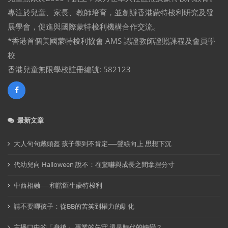
專注於兒童、家長、教師培育，並創辦香港蒙特梭利研究及發
展學會，促進與國際蒙特梭利機構合作交流。
*香港首個美國蒙特梭利協會 AMS 認證教師證照課程及會員學
校
香港兒童無限學校註冊編號: 582123
最新文章
大人句句戴頭盔 孩子學到不肯定──聲線向上 思想下沉
代幼兒向 Halloween 說不：在驚嚇與成長之間拿捏分寸
中西相融──和諧匯生蒙特梭利
請不要唧孩子：從BB的苦笑到權力的馴化
主播口中的「身後」 專業的失守 還是時代的轉變？