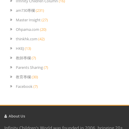
Infinity Children Column
(16)
am730專欄
(231)
Master Insight
(27)
Ohpama.com
(20)
thinkhk.com
(42)
HKEJ
(13)
教師專欄
(7)
Parents Sharing
(7)
教育專欄
(30)
Facebook
(7)
About Us
Infinity Children's World was founded in 2006, bringing 20+