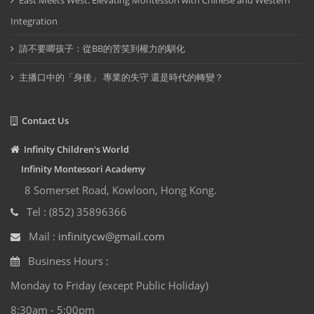
Integration
請不要唧孩子：從BB的苦笑到權力的馴化
主播口中的「身後」 專業的失守 還是時代的轉變？
Contact Us
Infinity Children's World
Infinity Montessori Academy
8 Somerset Road, Kowloon, Hong Kong.
Tel : (852) 35896366
Mail :
infinitycw@gmail.com
Business Hours :
Monday to Friday (except Public Holiday)
8:30am - 5:00pm