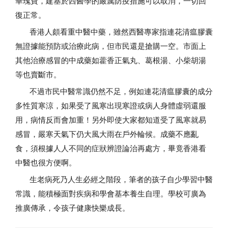
華瑰寶，建基於西醫學的嚴厲防疫措施可以取消，一切回
復正常。
香港人頗看重中醫中藥，雖然西醫專家指連花清瘟膠囊
無證據能預防或治療此病，但市民還是搶購一空。市面上
其他治療感冒的中成藥如藿香正氣丸、葛根湯、小柴胡湯
等也賣斷市。
不過市民中醫常識仍然不足，例如連花清瘟膠囊的成分
多性質寒涼，如果受了風寒出現寒證或病人身體虛弱還服
用，病情反而會加重！另外即使大家都知道受了風寒就易
感冒，嚴寒天氣下仍大風大雨在戶外輪候。成藥不應亂
食，須根據人人不同的症狀辨證論治再處方，畢竟香港看
中醫也很方便啊。
生老病死乃人生必經之階段，筆者的孩子自少學習中醫
常識，能積極面對疾病和學會基本養生自理。學校可廣為
推廣傳承，令孩子健康快樂成長。