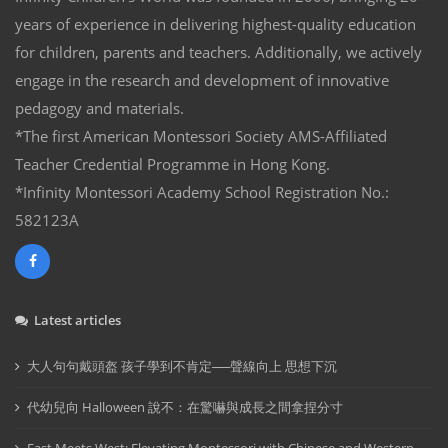
years of experience in delivering highest-quality education
for children, parents and teachers. Additionally, we actively
engage in the research and development of innovative
pedagogy and materials.
*The first American Montessori Society AMS-Affiliated
Teacher Credential Programme in Hong Kong.
*Infinity Montessori Academy School Registration No.:
582123A
Latest articles
大人句句戴頭盔 孩子學到不肯定──聲線向上 思想下沉
代幼兒向 Halloween 說不：在驚嚇與成長之間拿捏分寸
East Meets West: Elevating Montessori with Chinese and Western