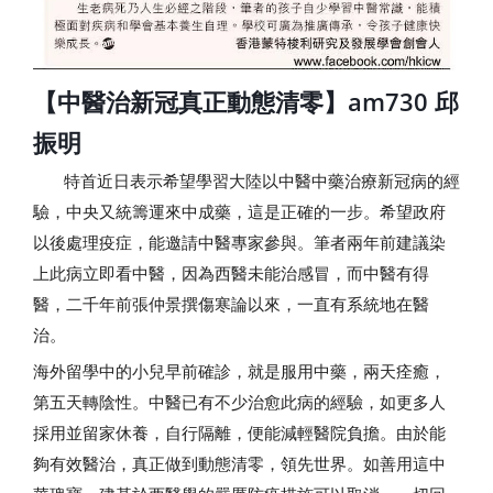
【中醫治新冠真正動態清零】am730 邱
振明
特首近日表示希望學習大陸以中醫中藥治療新冠病的經
驗，中央又統籌運來中成藥，這是正確的一步。希望政府
以後處理疫症，能邀請中醫專家參與。筆者兩年前建議染
上此病立即看中醫，因為西醫未能治感冒，而中醫有得
醫，二千年前張仲景撰傷寒論以來，一直有系統地在醫
治。
海外留學中的小兒早前確診，就是服用中藥，兩天痊癒，
第五天轉陰性。中醫已有不少治愈此病的經驗，如更多人
採用並留家休養，自行隔離，便能減輕醫院負擔。由於能
夠有效醫治，真正做到動態清零，領先世界。如善用這中