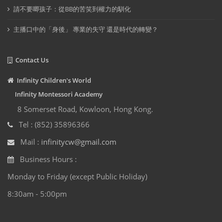
請不要唧孩子：從BB的苦笑到權力的馴化
主播口中的「身後」 專業的失守 還是時代的轉變？
Contact Us
Infinity Children's World
Infinity Montessori Academy
8 Somerset Road, Kowloon, Hong Kong.
Tel : (852) 35896366
Mail :
infinitycw@gmail.com
Business Hours :
Monday to Friday (except Public Holiday)
8:30am - 5:00pm