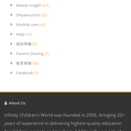
Master Insight
(27)
Ohpama.com
(20)
thinkhk.com
(42)
HKEJ
(13)
教師專欄
(7)
Parents Sharing
(7)
教育專欄
(30)
Facebook
(7)
About Us
Infinity Children's World was founded in 2006, bringing 20+
years of experience in delivering highest-quality education