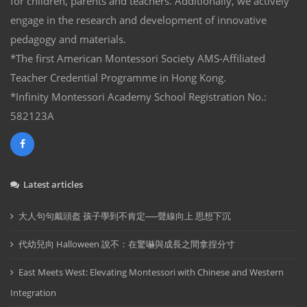
for children, parents and teachers. Additionally, we actively
engage in the research and development of innovative
pedagogy and materials.
*The first American Montessori Society AMS-Affiliated
Teacher Credential Programme in Hong Kong.
*Infinity Montessori Academy School Registration No.:
582123A
Latest articles
大人句句戴頭盔 孩子學到不肯定──聲線向上 思想下沉
代幼兒向 Halloween 說不：在驚嚇與成長之間拿捏分寸
East Meets West: Elevating Montessori with Chinese and Western
Integration