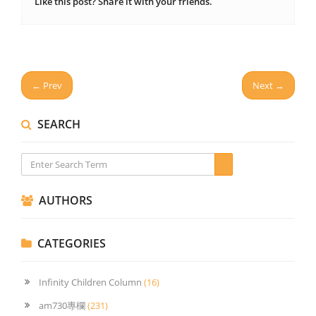
Like this post? Share it with your friends.
← Prev
Next →
SEARCH
AUTHORS
CATEGORIES
Infinity Children Column
(16)
am730專欄
(231)