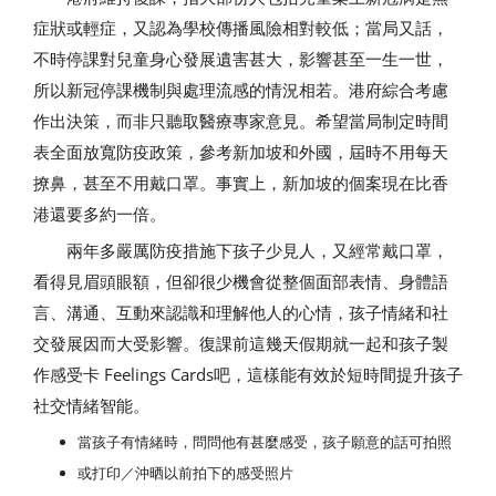
症狀或輕症，又認為學校傳播風險相對較低；當局又話，
不時停課對兒童身心發展遺害甚大，影響甚至一生一世，
所以新冠停課機制與處理流感的情況相若。港府綜合考慮
作出決策，而非只聽取醫療專家意見。希望當局制定時間
表全面放寬防疫政策，參考新加坡和外國，屆時不用每天
撩鼻，甚至不用戴口罩。事實上，新加坡的個案現在比香
港還要多約一倍。
兩年多嚴厲防疫措施下孩子少見人，又經常戴口罩，
看得見眉頭眼額，但卻很少機會從整個面部表情、身體語
言、溝通、互動來認識和理解他人的心情，孩子情緒和社
交發展因而大受影響。復課前這幾天假期就一起和孩子製
作感受卡 Feelings Cards吧，這樣能有效於短時間提升孩子
社交情緒智能。
當孩子有情緒時，問問他有甚麼感受，孩子願意的話可拍照
或打印／沖晒以前拍下的感受照片