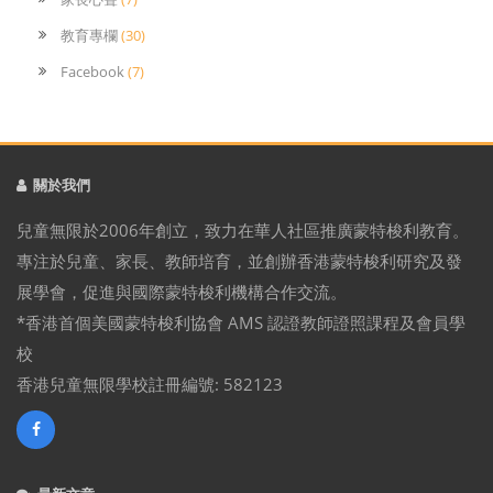
教育專欄
(30)
Facebook
(7)
關於我們
兒童無限於2006年創立，致力在華人社區推廣蒙特梭利教育。
專注於兒童、家長、教師培育，並創辦香港蒙特梭利研究及發
展學會，促進與國際蒙特梭利機構合作交流。
*香港首個美國蒙特梭利協會 AMS 認證教師證照課程及會員學
校
香港兒童無限學校註冊編號: 582123