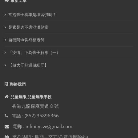
最新文章
常抱孩子看車是壞習慣嗎？
是素是肉不應混淆兒童
自稱阿sir與尊稱老師
「疫情」下為孩子解毒（一）
【做大仔好過做細仔】
聯絡我們
兒童無限 兒童無限學校
香港九龍森麻實道 8 號
電話 : (852) 35896366
電郵 :
infinitycw@gmail.com
辦公時間 : 星期一至五(公眾假期除外)