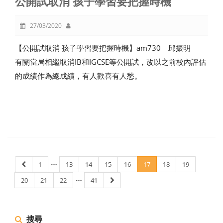
公開試取消 孩子學習要把握時機
27/03/2020
【公開試取消 孩子學習要把握時機】am730 邱振明
有關當局相繼取消IB和IGCSE等公開試，改以之前校內評估
的成績作為總成績，有人歡喜有人愁。
…
1
13
14
15
16
17
18
19
…
20
21
22
41
搜尋