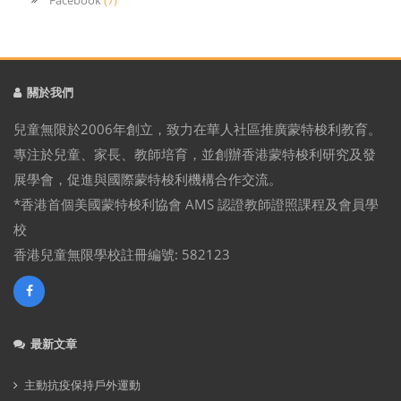
Facebook
(7)
關於我們
兒童無限於2006年創立，致力在華人社區推廣蒙特梭利教育。
專注於兒童、家長、教師培育，並創辦香港蒙特梭利研究及發
展學會，促進與國際蒙特梭利機構合作交流。
*香港首個美國蒙特梭利協會 AMS 認證教師證照課程及會員學
校
香港兒童無限學校註冊編號: 582123
最新文章
主動抗疫保持戶外運動