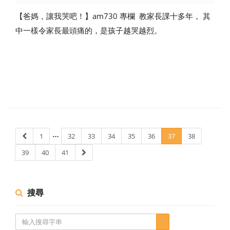
【爸媽，讓我哭吧！】am730 專欄 教家長課十多年， 其
中一樣令家長最頭痛的，是孩子越哭越烈。
…
1
32
33
34
35
36
37
38
39
40
41
搜尋