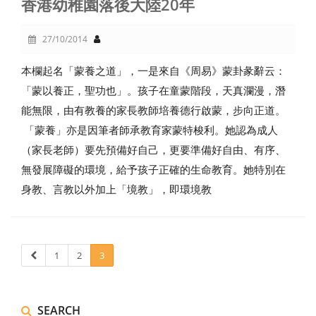
香港幼稚園落後大陸20年
27/10/2014
本欄起名「蒙養之道」，一是來自《周易》蒙卦彖辭云：
「蒙以養正，聖功也」。孩子在童蒙階段，天真瀾漫，潛
能無限，由有教養的家長教師培養德行啟蒙，步向正道。
「蒙養」亦是因筆者師承教育家蒙特梭利。她認為成人
（家長老師）要先預備好自己，更要準備好自由、有序、
無發展障礙的環境，給予孩子正確的生命教育。她特別在
身教、言教以外加上「境教」，即環境教
1
2
3
SEARCH