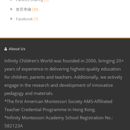
教育專欄
(30)
Facebook
(7)
About Us
Infinity Children's World was founded in 2006, bringing 20+
years of experience in delivering highest-quality education
for children, parents and teachers. Additionally, we actively
engage in the research and development of innovative
pedagogy and materials.
*The first American Montessori Society AMS-Affiliated
Teacher Credential Programme in Hong Kong.
*Infinity Montessori Academy School Registration No.:
582123A