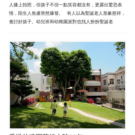
人膝上拍照，但孩子不但一點笑容都沒有，更露出驚恐表
情，陌生人焦慮突然爆發。 有人以為聖誕老人形象慈祥，
會討好孩子。幼兒班和幼稚園派對也找人扮扮聖誕老