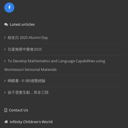
Latest articles
校友日 2025 Alumni Day
兒童無限中樂會2025
To Develop Mathematics and Language Capabilities using
Montessori Sensorial Materials
蝴蝶畫 - 0-3的感覺經驗
孩子需要互動，而非三陪
Contact Us
Infinity Children's World