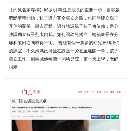
【灼見名家專欄】邱振明 獨立是成長的重要一步，自零歲
剪斷臍帶開始，孩子邁向完全獨立之路，也同時建立親子
互信的關係，融入群體。過分強調親子孩子會依賴；過分
強調獨立孩子則太自我。如何讓幼兒獨立，端賴家長在分
離和依附之間取得平衡。 曾經有個一歲多的幼兒來到我們
的課室，不久媽媽已可坐在課室一旁甚至離開一會，孩子
獨立工作。到兩歲他轉讀一間幼兒院，第一天上學，老師
指示