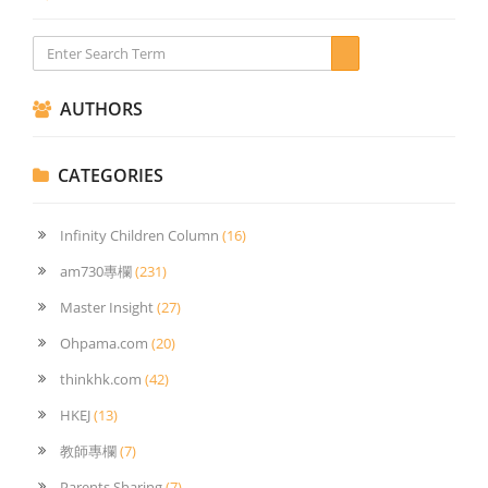
AUTHORS
CATEGORIES
Infinity Children Column
(16)
am730專欄
(231)
Master Insight
(27)
Ohpama.com
(20)
thinkhk.com
(42)
HKEJ
(13)
教師專欄
(7)
Parents Sharing
(7)