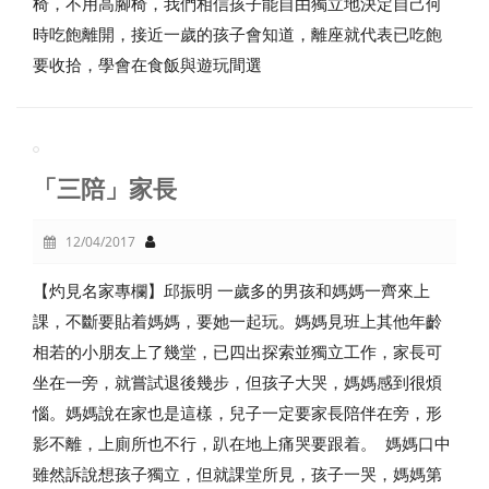
椅，不用高腳椅，我們相信孩子能自由獨立地決定自己何
時吃飽離開，接近一歲的孩子會知道，離座就代表已吃飽
要收拾，學會在食飯與遊玩間選
「三陪」家長
12/04/2017
【灼見名家專欄】邱振明 一歲多的男孩和媽媽一齊來上
課，不斷要貼着媽媽，要她一起玩。媽媽見班上其他年齡
相若的小朋友上了幾堂，已四出探索並獨立工作，家長可
坐在一旁，就嘗試退後幾步，但孩子大哭，媽媽感到很煩
惱。媽媽說在家也是這樣，兒子一定要家長陪伴在旁，形
影不離，上廁所也不行，趴在地上痛哭要跟着。 媽媽口中
雖然訴說想孩子獨立，但就課堂所見，孩子一哭，媽媽第