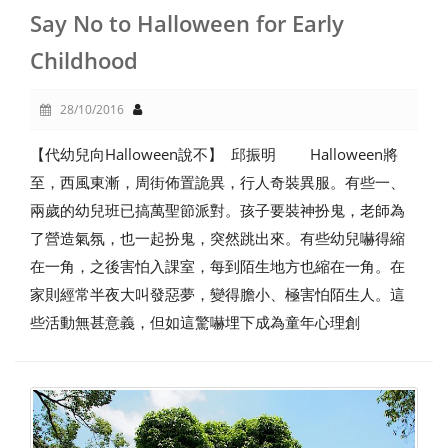
Say No to Halloween for Early
Childhood
28/10/2016
【代幼兒向Halloween說不】 邱振明 Halloween將
至，西風東漸，周街佈置詭異，行人奇裝異服。有些一、
兩歲的幼兒班已搞萬聖節派對。孩子要裝神扮鬼，老師為
了營造氣氛，也一起扮鬼，突然跳出來。有些幼兒嚇得縮
在一角，之後害怕入課室，每到陌生地方也縮在一角。在
家則經常半夜大叫發惡夢，變得膽小、極害怕陌生人。這
些活動無甚意義，但如這驚嚇埋下成為童年心理創