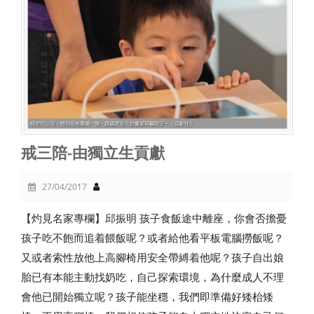
戒三陪-由獨立生貢獻
27/04/2017
【灼見名家專欄】邱振明 孩子食飯途中離座，你會否擔憂
孩子吃不飽而追着餵飯呢？或者給他看平板電腦撈飯呢？
又或者索性放他上高腳椅用安全帶縛着他呢？孩子自出娘
胎已有本能主動找奶吃，自己探索環境，為什麼成人不理
會他已開始獨立呢？孩子能坐穩，我們即準備好矮枱矮