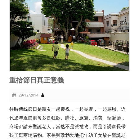
重拾節日真正意義
29/12/2014
往時傳統節日是親友一起慶祝，一起團聚，一起感恩。近
代過年過節則每多是狂歡、購物、旅遊、消費。聖誕節，
商場都請來聖誕老人，當然不是派禮物，而是引誘家長帶
孩子逛商場購物。家長興致勃勃地把年幼子女放在聖誕老