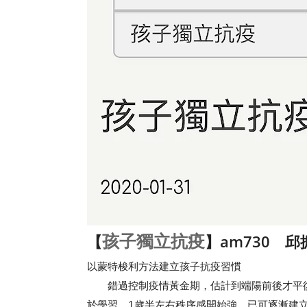
孩子獨立抗疫
【
】am730 邱
以蒙特梭利方法建立孩子抗疫習慣
錯過控制疫情黃金期，估計到端陽前後才平復
於學習。1歲半左右秩序感開始強，已可逐漸建