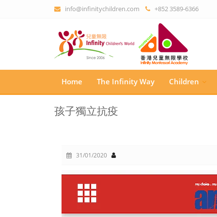
info@infinitychildren.com
+852 3589-6366
Home
The Infinity Way
Children
孩子獨立抗疫
31/01/2020