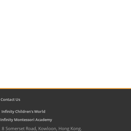
Contact Us
Infinity Children's World
nfinity Montessori Academy
8 Somerset Road, Kowloon, Hong Kong.