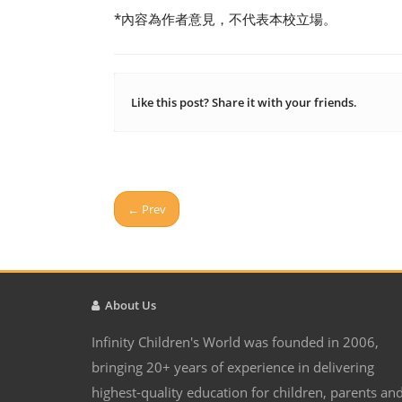
*內容為作者意見，不代表本校立場。
Like this post? Share it with your friends.
← Prev
About Us
Infinity Children's World was founded in 2006,
bringing 20+ years of experience in delivering
highest-quality education for children, parents an