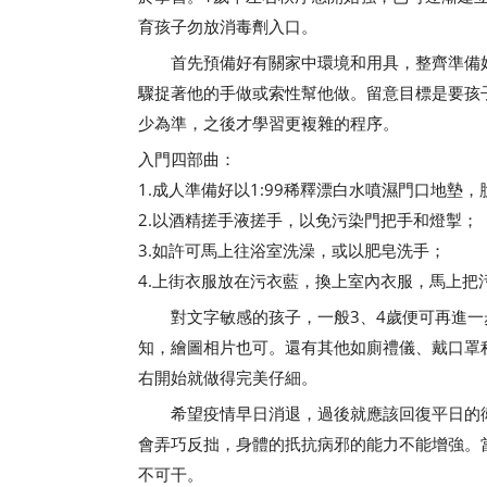
育孩子勿放消毒劑入口。
首先預備好有關家中環境和用具，整齊準備好
驟捉著他的手做或索性幫他做。留意目標是要孩
少為準，之後才學習更複雜的程序。
入門四部曲：
1.成人準備好以1:99稀釋漂白水噴濕門口地墊
2.以酒精搓手液搓手，以免污染門把手和燈掣；
3.如許可馬上往浴室洗澡，或以肥皂洗手；
4.上街衣服放在污衣藍，換上室內衣服，馬上把
對文字敏感的孩子，一般3、4歲便可再進一步
知，繪圖相片也可。還有其他如廁禮儀、戴口罩
右開始就做得完美仔細。
希望疫情早日消退，過後就應該回復平日的衛
會弄巧反拙，身體的扺抗病邪的能力不能增強。
不可干。