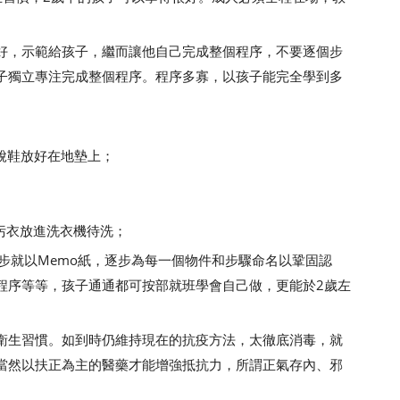
，示範給孩子，繼而讓他自己完成整個程序，不要逐個步
子獨立專注完成整個程序。程序多寡，以孩子能完全學到多
，脫鞋放好在地墊上；
污衣放進洗衣機待洗；
就以Memo紙，逐步為每一個物件和步驟命名以鞏固認
程序等等，孩子通通都可按部就班學會自己做，更能於2歲左
生習慣。如到時仍維持現在的抗疫方法，太徹底消毒，就
當然以扶正為主的醫藥才能增強抵抗力，所謂正氣存內、邪