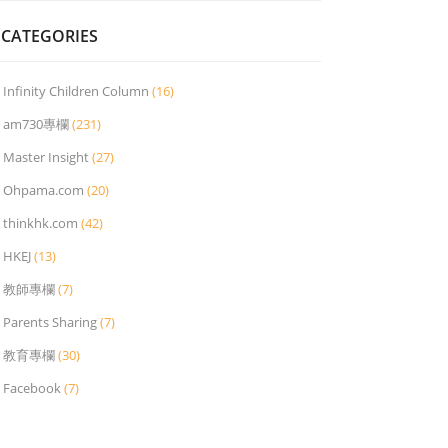
CATEGORIES
Infinity Children Column
(16)
am730專欄
(231)
Master Insight
(27)
Ohpama.com
(20)
thinkhk.com
(42)
HKEJ
(13)
教師專欄
(7)
Parents Sharing
(7)
教育專欄
(30)
Facebook
(7)