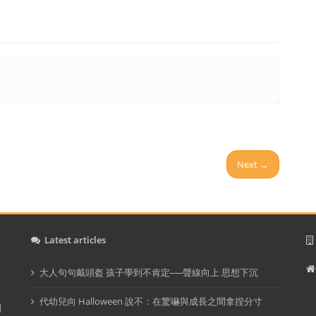
Next →
Latest articles
大人句句戴頭盔 孩子學到不肯定──聲線向上 思想下沉
I
代幼兒向 Halloween 說不：在驚嚇與成長之間拿捏分寸
d