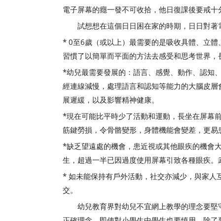
電子屏幕的癮一發不可收拾，他日復課後要戒十
試想想在這個日日困在家的時期，日日對著電
* 0至6歲（或以上）最需要的是吸收具體、立
習慣了以簡單而平面的方法去感受和思考世界，
*幼兒最需要發展的：語言、感覺、動作、認知
經連線減慢，處理語言和認知等能力的大腦皮層
展遲緩，以及影響精神健康。
*現在可能比平時少了活動和運動，長坐在屏幕
筋鍵勞損，令骨骼變形，身體機能會變差，更易
*缺乏望遠處的機會，患近視或其他眼疾的機會
生，超過一半已因過度使用屏幕引致各種眼疾。
* 如未能保持有戶外活動，社交亦減少，與家
交。
幼兒教育界對幼兒不宜網上教學的理念要堅守
正確理念。即使對小學生中學生也要慎用，除了