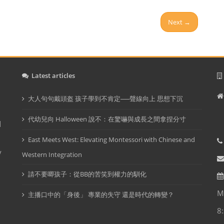
Next →
Latest articles
大人句句戴頭盔 孩子學到不肯定──聲線向上 思想下沉
I
代幼兒向 Halloween 說不：在驚嚇與成長之間拿捏分寸
d
East Meets West: Elevating Montessori with Chinese and
y
Western Integration
請不要唧孩子：從BB的苦笑到權力的馴化
M
主播口中的「身後」 專業的失守 還是時代的轉變？
8