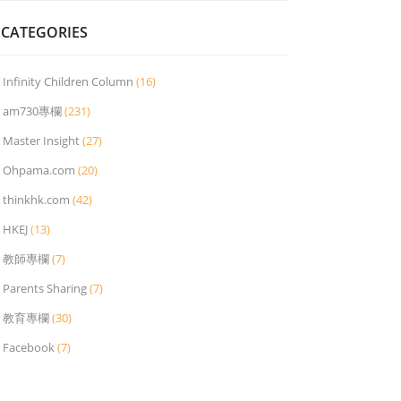
CATEGORIES
Infinity Children Column
(16)
am730專欄
(231)
Master Insight
(27)
Ohpama.com
(20)
thinkhk.com
(42)
HKEJ
(13)
教師專欄
(7)
Parents Sharing
(7)
教育專欄
(30)
Facebook
(7)