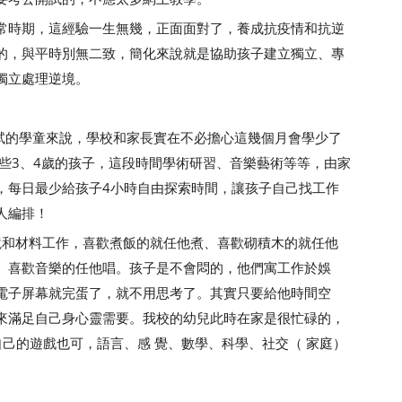
時期，這經驗一生無幾，正面面對了，養成抗疫情和抗逆
的，與平時別無二致，簡化來說就是協助孩子建立獨立、專
獨立處理逆境。
考試的學童來說，學校和家長實在不必擔心這幾個月會學少了
些3、4歲的孩子，這段時間學術研習、音樂藝術等等，由家
，每日最少給孩子4小時自由探索時間，讓孩子自己找工作
人編排！
境和材料工作，喜歡煮飯的就任他煮、喜歡砌積木的就任他
、喜歡音樂的任他唱。孩子是不會悶的，他們寓工作於娛
電子屏幕就完蛋了，就不用思考了。其實只要給他時間空
來滿足自己身心靈需要。我校的幼兒此時在家是很忙碌的，
己的遊戲也可，語言、感 覺、數學、科學、社交（ 家庭）