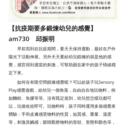
【抗疫期要多鍛煉幼兒的感覺】
am730 邱振明
早前寫到在抗疫期間，要天天保持運動，最好在戶外
陽光下活動伸展。另外天天要給幼兒鍛煉的就是他的感
覺，感官得到適當的刺激，可幫助困在家中的孩子情緒穩
定下來。
如何在有限空間鍛煉感覺呢？可以給孩子玩Sensory
Play感覺遊戲，給幼兒一個角落，自由自在地玩物料，例
如麵粉、魚膠等等。沒有既定規則，幼兒想怎樣玩都可
以，玩後收拾即可。玩物料時，孩子同時運用多個感覺來
體驗：手和皮膚感受物料的性質，如質感、重量、溫度
等，刺激其觸感；眼睛觀察物料的形狀、形態和顏色等，