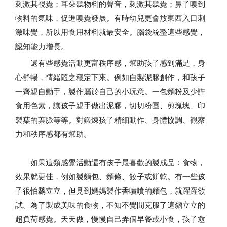
刺激其視覺；耳朵聽物料的聲音，刺激其聽覺；鼻子嗅到
物料的氣味，促進嗅覺發展。有時幼兒更會放東西入口刺
激味覺，所以用食用材料就最安全。腦袋統整這些感覺，
認知能力增長。
還有些感覺活動更富秩序感，幫助孩子感到滿足，身
心舒暢，情緒隨之穩定下來。例如自製泥膠創作，和孩子
一齊親自動手，製作屬於自己的小玩意。一包麵粉及少許
食用色素，讓孩子親手做出泥膠，切切粉團、剪塊塊、印
製葉的葉脈等等。對鍛煉孩子精細動作、身體協調、觀察
力和秩序感都有幫助。
如果這類感覺活動還有孩子最喜歡的製成品：食物，
效果就更佳，例如製麵包、麵條、餃子或餅乾。有一些孩
子很怕黐立立，但見到媽媽製作香噴噴的麵包，就躍躍欲
試。為了製成美味的食物，不知不覺間克服了這黐立立的
超負荷感覺。天天做，慢慢自己弄個早餐或小食，孩子愈