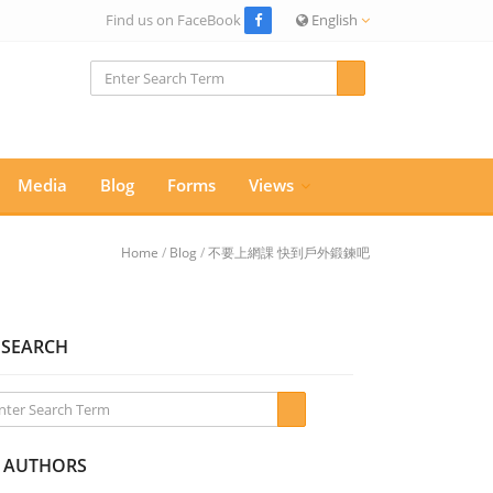
Find us on FaceBook
English
Media
Blog
Forms
Views
Home
/
Blog
/
不要上網課 快到戶外鍛鍊吧
SEARCH
AUTHORS