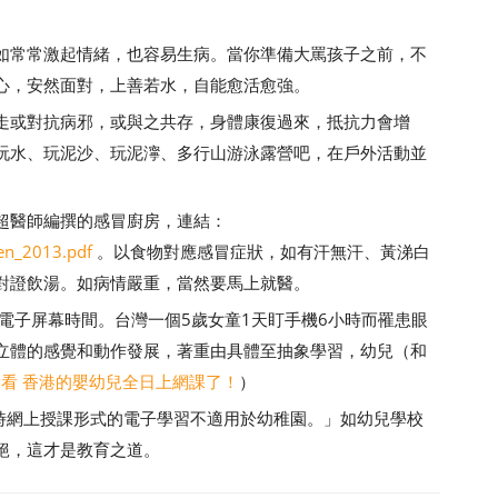
常常激起情緒，也容易生病。當你準備大罵孩子之前，不
心，安然面對，上善若水，自能愈活愈強。
或對抗病邪，或與之共存，身體康復過來，抵抗力會增
玩水、玩泥沙、玩泥濘、多行山游泳露營吧，在戶外活動並
醫師編撰的感冒廚房，連結：
en_2013.pdf
。以食物對應感冒症狀，如有汗無汗、黃涕白
對證飲湯。如病情嚴重，當然要馬上就醫。
子屏幕時間。台灣一個5歲女童1天盯手機6小時而罹患眼
立體的感覺和動作發展，著重由具體至抽象學習，幼兒（和
看看 香港的嬰幼兒全日上網課了！
）
時網上授課形式的電子學習不適用於幼稚園。」如幼兒學校
絕，這才是教育之道。