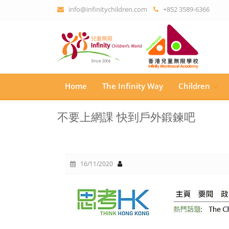
info@infinitychildren.com
+852 3589-6366
Home
The Infinity Way
Children
不要上網課 快到戶外鍛鍊吧
16/11/2020