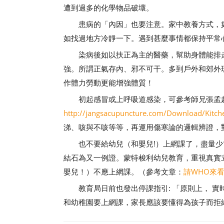
遭到過多的化學物品破壞。
患病的「內因」也要注意。家中教養方式，如
如找過地方冷靜一下。遇到甚麼事情都保持平常
染病後如以扶正為主的醫藥，幫助身體能排走
強。所謂正氣存內、邪不可干。多到戶外和郊外
作體力勞動更能增強體質！
初起感冒或上呼吸道感染，可參考師兄張孟超
http://jangsacupuncture.com/Download/Kitch
涕、咳與不咳等等，再運用傷寒論的邏輯辨證，
也不要給幼兒（和嬰兒!）上網課了，盡量少電
結石為又一例證。蒙特梭利幼兒教育，重視真實
嬰兒！）不應上網課。（參考文章：
請WHO來
教育局日前也發出停課指引: 「原則上， 實
和幼稚園要上網課，家長應該要懂得為孩子而拒