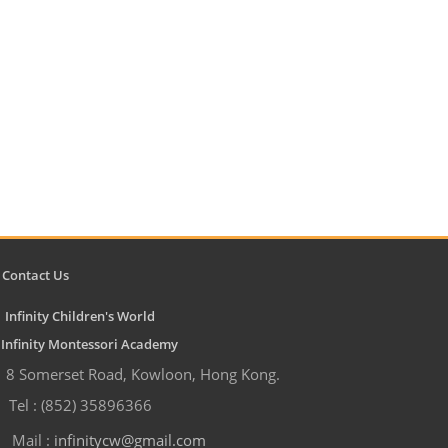
Contact Us
Infinity Children's World
nfinity Montessori Academy
8 Somerset Road, Kowloon, Hong Kong.
Tel : (852) 35896366
Mail :
infinitycw@gmail.com