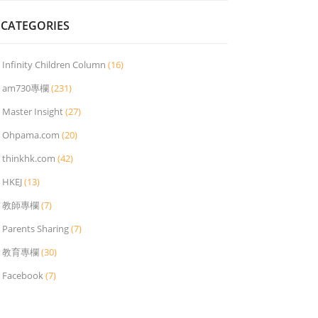
CATEGORIES
Infinity Children Column
(16)
am730專欄
(231)
Master Insight
(27)
Ohpama.com
(20)
thinkhk.com
(42)
HKEJ
(13)
教師專欄
(7)
Parents Sharing
(7)
教育專欄
(30)
Facebook
(7)