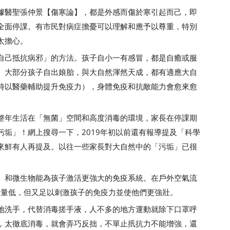
醫聖張仲景【傷寒論】，都是外感而傷於寒引起而己，即
全面停課。有市民對病症擔憂可以理解和應予以尊重，特別
太擔心。
己抵抗病邪」的方法。孩子自小一有感冒，都是自癒或服
。大部分孩子自出娘胎，與大自然渾然天成，都有適應大自
時以醫藥輔助提升免疫力），身體免疫和抗敵能力會愈來愈
年生活在「無菌」空間和高度消毒的環境，家長在停課期
垢」！網上搜尋一下，2019年初以前還有報導提及「科學
來鮮有人再提及。以往一些家長對大自然中的「污垢」已很
和微生物能為孩子激活更強大的免疫系統。在戶外空氣流
數量低，但又足以刺激孩子的免疫力並使他們更強壯。
洗手，代替消毒搓手液，人不多的地方運動就除下口罩呼
，太徹底消毒，就會弄巧反拙，不單止扺抗力不能增強，還