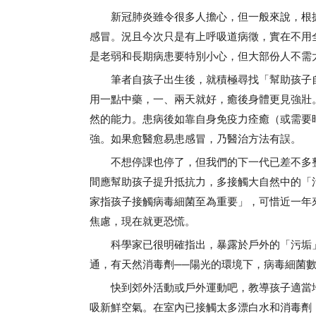
新冠肺炎雖令很多人擔心，但一般來說，根據
感冒。況且今次只是有上呼吸道病徵，實在不用
是老弱和長期病患要特別小心，但大部份人不需
筆者自孩子出生後，就積極尋找「幫助孩子自
用一點中藥，一、兩天就好，癒後身體更見強壯
然的能力。患病後如靠自身免疫力痊癒（或需要
強。如果愈醫愈易患感冒，乃醫治方法有誤。
不想停課也停了，但我們的下一代已差不多整
間應幫助孩子提升抵抗力，多接觸大自然中的「污
家指孩子接觸病毒細菌至為重要」，可惜近一年
焦慮，現在就更恐慌。
科學家已很明確指出，暴露於戶外的「污垢」
通，有天然消毒劑──陽光的環境下，病毒細菌
快到郊外活動或戶外運動吧，教導孩子適當地
吸新鮮空氣。在室內已接觸太多漂白水和消毒劑