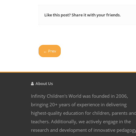
Like this post? Share it with your friends.
← Prev
About Us
Infinity Children's World was founded in 2006,
bringing 20+ years of experience in delivering
highest-quality education for children, parents an
teachers. Additionally, we actively engage in the
research and development of innovative pedagog