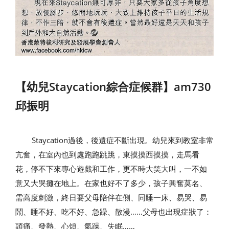
【幼兒Staycation綜合症候群】am730
邱振明
Staycation過後，後遺症不斷出現。幼兒來到教室非常
亢奮，在室內也到處跑跑跳跳，東摸摸西摸摸，走馬看
花，停不下來專心遊戲和工作，更不時大笑大叫，一不如
意又大哭攤在地上。在家也好不了多少，孩子興奮莫名、
需高度刺激，終日要父母陪伴在側、同睡一床、易哭、易
鬧、睡不好、吃不好、急躁、散漫……父母也出現症狀了：
頭痛、發熱、心煩、氣躁、失眠……