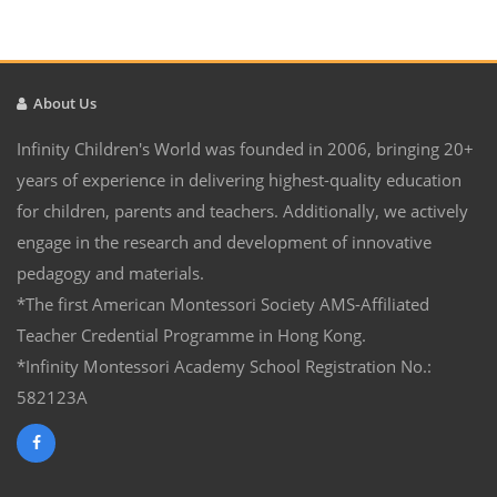
About Us
Infinity Children's World was founded in 2006, bringing 20+
years of experience in delivering highest-quality education
for children, parents and teachers. Additionally, we actively
engage in the research and development of innovative
pedagogy and materials.
*The first American Montessori Society AMS-Affiliated
Teacher Credential Programme in Hong Kong.
*Infinity Montessori Academy School Registration No.:
582123A