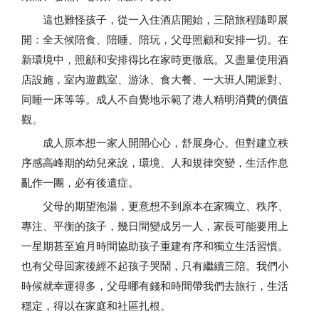
這也難怪孩子，從一入住酒店開始，三陪旅程隨即展
開：全天候陪食、陪睡、陪玩，父母照顧和安排一切。在
新環境中，照顧和安排得比在家時更徹底。又盡量使用酒
店設施，室內遊戲室、游泳、食大餐、一大班人開派對、
同睡一床等等。成人不自覺地示範了港人精明消費的價值
觀。
成人原本想一家人開開心心，舒展身心。但對建立秩
序感高峰期的幼兒來說，環境、人和規律突變，生活作息
亂作一團，必有後遺症。
父母的期望泡湯，更意想不到原本在家獨立、秩序、
專注、平衡的孩子，幾日間變成另一人，家長可能要用上
一星期甚至逾月時間協助孩子重建有序和獨立生活習慣。
也有父母回家後經不起孩子哭鬧，只有繼續三陪。我們小
時候就幸運得多，父母哪有錢和時間帶我們去旅行，生活
穩定，得以在家庭和社區扎根。