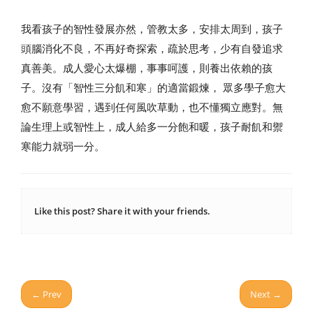
我看孩子的智性發展亦然，管教太多，安排太周到，孩子
頭腦消化不良，不再好奇探索，疏於思考，少有自發追求
真善美。成人愛心太爆棚，事事呵護，則養出依賴的孩
子。沒有「智性三分飢和寒」的適當鍛煉， 眾多學子愈大
愈不願意學習，遇到任何風吹草動，也不懂獨立應對。無
論生理上或智性上，成人給多一分飽和暖，孩子耐飢和禦
寒能力就弱一分。
Like this post? Share it with your friends.
← Prev
Next →