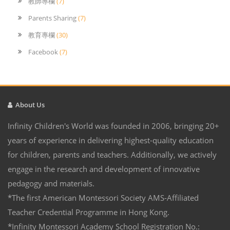
教師專欄
(7)
Parents Sharing
(7)
教育專欄
(30)
Facebook
(7)
About Us
Infinity Children's World was founded in 2006, bringing 20+
years of experience in delivering highest-quality education
for children, parents and teachers. Additionally, we actively
engage in the research and development of innovative
pedagogy and materials.
*The first American Montessori Society AMS-Affiliated
Teacher Credential Programme in Hong Kong.
*Infinity Montessori Academy School Registration No.: