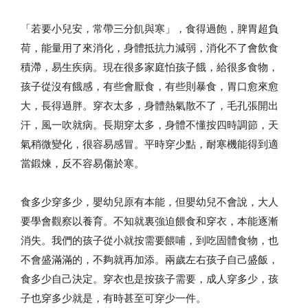
「若要小兒安，常帶三分飢與寒」，食得過飽，脾胃超負
荷，能量用了來消化，身體抵抗力減弱，消化不了會飲食
積滯，易生疾病。現在很多家庭怕孩子餓，給很多食物，
孩子從沒有餓感，有些會厭食，有些則暴食，胃口愈來愈
大，長得過胖。穿衣太多，身體熱氣散不了，毛孔張開出
汗，風一吹就病。長期穿太多，身體不懂按四時調節，天
氣稍微變化，很容易感冒。平時穿少點，耐寒機能得到適
當鍛煉，反不容易傷於寒。
食多少穿多少，嬰幼兒原有本能，但嬰幼兒不會說，大人
要學會觀察以養育。不知就裏強迫餵食和穿衣，本能逐漸
消失。我們的孩子從小就按需要餵哺，到吃固體食物，也
不會盛滿滿的，不夠就再加添。兩歲左右孩子自己盛飯，
食多少自己決定。穿衣也是按孩子需要，成人穿多少，孩
子也穿多少就是，有時甚至可穿少一件。