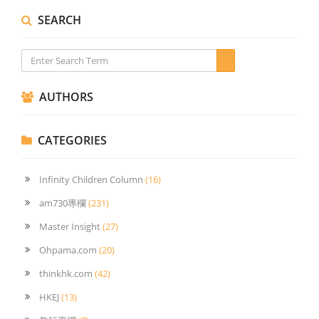
SEARCH
AUTHORS
CATEGORIES
Infinity Children Column
(16)
am730專欄
(231)
Master Insight
(27)
Ohpama.com
(20)
thinkhk.com
(42)
HKEJ
(13)