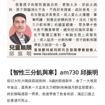
【智性三分飢與寒】am730 邱振明
節日大吃大喝很易就病倒，8歲的那個新年，食了一大堆賀
年食品，還再來一大盒朱古力橙餅(有兩個月餅盒那麼多)，
終於屙嘔感冒一齊來。愈後學會了飲食有節，滿足口腹之
欲要適可而止。